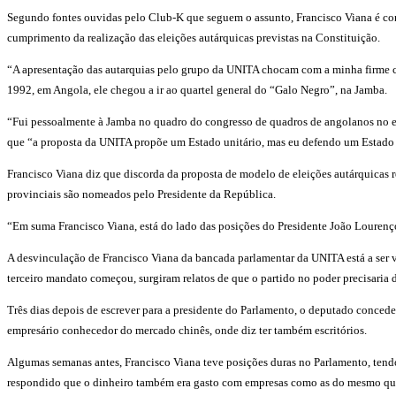
Segundo fontes ouvidas pelo Club-K que seguem o assunto, Francisco Viana é contr
cumprimento da realização das eleições autárquicas previstas na Constituição.
“A apresentação das autarquias pelo grupo da UNITA chocam com a minha firme con
1992, em Angola, ele chegou a ir ao quartel general do “Galo Negro”, na Jamba.
“Fui pessoalmente à Jamba no quadro do congresso de quadros de angolanos no ext
que “a proposta da UNITA propõe um Estado unitário, mas eu defendo um Estado 
Francisco Viana diz que discorda da proposta de modelo de eleições autárquicas
provinciais são nomeados pelo Presidente da República.
“Em suma Francisco Viana, está do lado das posições do Presidente João Lourenç
A desvinculação de Francisco Viana da bancada parlamentar da UNITA está a ser v
terceiro mandato começou, surgiram relatos de que o partido no poder precisaria
Três dias depois de escrever para a presidente do Parlamento, o deputado conced
empresário conhecedor do mercado chinês, onde diz ter também escritórios.
Algumas semanas antes, Francisco Viana teve posições duras no Parlamento, tendo q
respondido que o dinheiro também era gasto com empresas como as do mesmo que 