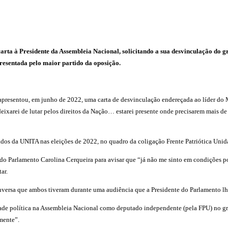
rta à Presidente da Assembleia Nacional, solicitando a sua desvinculação do g
resentada pelo maior partido da oposição.
apresentou, em junho de 2022, uma carta de desvinculação endereçada ao líder d
ixarei de lutar pelos direitos da Nação… estarei presente onde precisarem mais de 
ados da UNITA nas eleições de 2022, no quadro da coligação Frente Patriótica Unida
e do Parlamento Carolina Cerqueira para avisar que “já não me sinto em condições 
ar.
nversa que ambos tiveram durante uma audiência que a Presidente do Parlamento lh
idade política na Assembleia Nacional como deputado independente (pela FPU) no g
mente”.