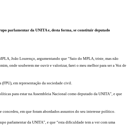
rupo parlamentar da UNITA e, desta forma, se constituir deputado
o MPLA, João Lourenço, argumentando que “Saio do MPLA, triste, mas não
mim, onde souberem me ouvir e valorizar, farei o meu melhor para ser a Voz de
 (FPU), em representação da sociedade civil.
políticas para estar na Assembleia Nacional como deputado da UNITA”, e que
e concedeu, em que foram abordados assuntos do seu interesse político.
rupo parlamentar da UNITA”, e que “esta dificuldade tem a ver com uma