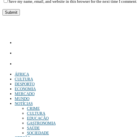
Save my name, email, and website in this browser for the next time I comment
Diário Independente (DI)
é um Jornal digital generalista ao serviço de Angola, com uma linha editorial própr
Whatsapp:
+244 927 209 599;
Comercial:
COMERCIAL@DIARIOINDEPENDENTE.INFO
Denuncia:
REDACAO@DIARIOINDEPENDENTE.INFO
ÁFRICA
CULTURA
DESPORTO
ECONOMIA
MERCADO
MUNDO
NOTÍCIAS
CRIME
CULTURA
EDUCAÇÃO
GASTRONOMIA
SAÚDE
SOCIEDADE