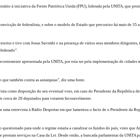
ário à iniciativa da Frente Patriótica Unida (FPU), liderada pela UNITA, que promet
vicção de federalista, e sobre o modelo de Estado que preconizo há mais de 35 an
erior e tive com Jonas Savimbi e na presença de vários seus membros dirigentes, te
federado”.
 recentemente apresentada pela UNITA, por esta ser pela implementação de cidade
o que também contra as autarquias”, diz uma fonte.
ista como disposição do seu eventual voto, em caso do Presidente da República des
 de cerca de 20 deputados para votarem favoravelmente.
eu uma entrevista à Rádio Despertar em que lamentou o facto de o Presidente da Rep
uestionado para onde o regime estaria a canalizar os fundos do país, visto que Ang
prestam serviços na Casa da Lei. Desde então, a bancada parlamentar da UNITA pa