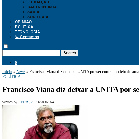
EDUCAÇÃO
GASTRONOMIA
SAÚDE
SOCIEDADE
OPINIÃO
POLÍTICA
TECNOLOGIA
📞 Contactos
Search
0
Início
»
News
»
Francisco Viana diz deixar a UNITA por ser contra modelo de aut
POLÍTICA
Francisco Viana diz deixar a UNITA por s
written by
REDAÇÃO
18/03/2024