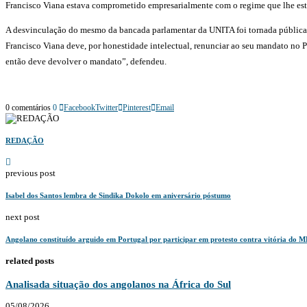
Francisco Viana estava comprometido empresarialmente com o regime que lhe esta
A desvinculação do mesmo da bancada parlamentar da UNITA foi tornada pública 
Francisco Viana deve, por honestidade intelectual, renunciar ao seu mandato no Pa
então deve devolver o mandato”, defendeu.
0 comentários
0
Facebook
Twitter
Pinterest
Email
REDAÇÃO
previous post
Isabel dos Santos lembra de Sindika Dokolo em aniversário póstumo
next post
Angolano constituído arguido em Portugal por participar em protesto contra vitória do 
related posts
Analisada situação dos angolanos na África do Sul
05/08/2026