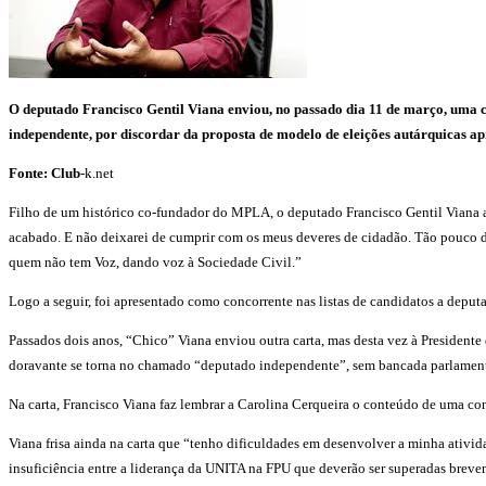
O deputado Francisco Gentil Viana enviou, no passado dia 11 de março, uma ca
independente, por discordar da proposta de modelo de eleições autárquicas ap
Fonte: Club
-k.net
Filho de um histórico co-fundador do MPLA, o deputado Francisco Gentil Viana 
acabado. E não deixarei de cumprir com os meus deveres de cidadão. Tão pouco de
quem não tem Voz, dando voz à Sociedade Civil.”
Logo a seguir, foi apresentado como concorrente nas listas de candidatos a deput
Passados dois anos, “Chico” Viana enviou outra carta, mas desta vez à President
doravante se torna no chamado “deputado independente”, sem bancada parlament
Na carta, Francisco Viana faz lembrar a Carolina Cerqueira o conteúdo de uma co
Viana frisa ainda na carta que “tenho dificuldades em desenvolver a minha ativ
insuficiência entre a liderança da UNITA na FPU que deverão ser superadas breve