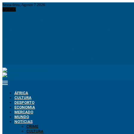
Sexta-feira, Agosto 7 2026
AGORA
João Lourenço recebe cumprimentos de despedida do embaixador do Vietname 
Espanha dá ultimato à Itália para suspender controlos fronteiriços e ameaça resp
Ministro confirma regresso de Manuel Chang a Moçambique e remete processos à
Comunicar para construir a Nação: O desafio estratégico de Angola aos 50 Anos 
ANPG e Sonangol E&P Concluem perfuração do poço Katambi-2 do bloco 24
PIB da União Europeia atinge 18,8 biliões de euros em 2025 e Alemanha reforça 
Empresas chinesas anunciam investimento de 150 milhões de dólares para impuls
Pesca ilegal durante período de veda preocupa operadores e ameaça reprodução 
Desmantelados grupos de exploração ilegal de diamantes na Lunda-Norte
Funcionários da Pumangol no Uíge detidos por especulação do preço da gasolina
ÁFRICA
CULTURA
DESPORTO
ECONOMIA
MERCADO
MUNDO
NOTÍCIAS
CRIME
CULTURA