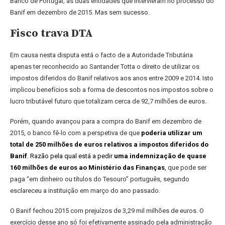
Banco de Portugal, as duas entidades que intervieram no processo do
Banif em dezembro de 2015. Mas sem sucesso.
Fisco trava DTA
Em causa nesta disputa está o facto de a Autoridade Tributária
apenas ter reconhecido ao Santander Totta o direito de utilizar os
impostos diferidos do Banif relativos aos anos entre 2009 e 2014. Isto
implicou benefícios sob a forma de descontos nos impostos sobre o
lucro tributável futuro que totalizam cerca de 92,7 milhões de euros.
Porém, quando avançou para a compra do Banif em dezembro de
2015, o banco fê-lo com a perspetiva de que
poderia utilizar um
total de 250 milhões de euros relativos a impostos diferidos do
Banif
. Razão pela qual está a pedir
uma indemnização de quase
160 milhões de euros ao Ministério das Finanças
,
que pode ser
paga “em dinheiro ou títulos do Tesouro” português, segundo
esclareceu a instituição em março do ano passado.
O Banif fechou 2015 com prejuízos de 3,29 mil milhões de euros. O
exercício desse ano só foi efetivamente assinado pela administração