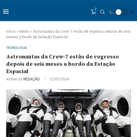
0
Início
»
News
»
Astronautas da Crew-7 estão de regresso depois de seis
meses a bordo da Estação Espacial
TECNOLOGIA
Astronautas da Crew-7 estão de regresso
depois de seis meses a bordo da Estação
Espacial
written by
REDAÇÃO
12/03/2024