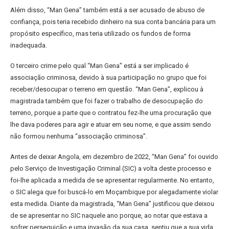
Além disso, “Man Gena” também está a ser acusado de abuso de
confiança, pois teria recebido dinheiro na sua conta bancária para um
propósito específico, mas teria utilizado os fundos de forma
inadequada.
O terceiro crime pelo qual “Man Gena” está a ser implicado é
associação criminosa, devido à sua participação no grupo que foi
receber/desocupar o terreno em questão. “Man Gena”, explicou à
magistrada também que foi fazer o trabalho de desocupação do
terreno, porque a parte que o contratou fez-lhe uma procuração que
lhe dava poderes para agir e atuar em seu nome, e que assim sendo
não formou nenhuma “associação criminosa”.
Antes de deixar Angola, em dezembro de 2022, “Man Gena” foi ouvido
pelo Serviço de Investigação Criminal (SIC) a volta deste processo e
foi-lhe aplicada a medida de se apresentar regularmente. No entanto,
o SIC alega que foi buscá-lo em Moçambique por alegadamente violar
esta medida. Diante da magistrada, “Man Gena” justificou que deixou
de se apresentar no SIC naquele ano porque, ao notar que estava a
sofrer perseguição e uma invasão da sua casa, sentiu que a sua vida