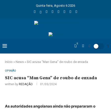
Quinta-feira, Agosto 6 2026
0
Início
»
News
»
SIC acusa “Man Gena” de roubo de enxada
OPINIÃO
SIC acusa “Man Gena” de roubo de enxada
written by
REDAÇÃO
01/03/2024
As autoridades angolanas ainda não prepararam o