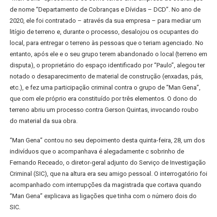
de nome “Departamento de Cobranças e Dívidas – DCD”. No ano de
2020, ele foi contratado – através da sua empresa – para mediar um
litígio de terreno e, durante o processo, desalojou os ocupantes do
local, para entregar o terreno às pessoas que o teriam agenciado. No
entanto, após ele e o seu grupo terem abandonado o local (terreno em
disputa), o proprietário do espaço identificado por “Paulo”, alegou ter
notado o desaparecimento de material de construção (enxadas, pás,
etc.), e fez uma participação criminal contra o grupo de “Man Gena”,
que com ele próprio era constituído por três elementos. O dono do
terreno abriu um processo contra Gerson Quintas, invocando roubo
do material da sua obra.
“Man Gena” contou no seu depoimento desta quinta-feira, 28, um dos
indivíduos que o acompanhava é alegadamente c sobrinho de
Fernando Receado, o diretor-geral adjunto do Serviço de Investigação
Criminal (SIC), que na altura era seu amigo pessoal. O interrogatório foi
acompanhado com interrupções da magistrada que cortava quando
“Man Gena” explicava as ligações que tinha com o número dois do
SIC.