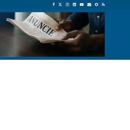
mica
Empresas chinesas anunciam investimento de 150 milhões de d