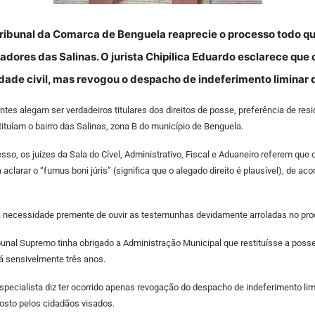
ribunal da Comarca de Benguela reaprecie o processo todo qu
adores das Salinas. O jurista Chipilica Eduardo esclarece que 
ade civil, mas revogou o despacho de indeferimento liminar do
tes alegam ser verdadeiros titulares dos direitos de posse, preferência de resid
ituíam o bairro das Salinas, zona B do município de Benguela.
o, os juízes da Sala do Cível, Administrativo, Fiscal e Aduaneiro referem que c
ra aclarar o “fumus boni júris” (significa que o alegado direito é plausível), de ac
o a necessidade premente de ouvir as testemunhas devidamente arroladas no proc
bunal Supremo tinha obrigado a Administração Municipal que restituísse a poss
á sensivelmente três anos.
specialista diz ter ocorrido apenas revogação do despacho de indeferimento limi
posto pelos cidadãos visados.