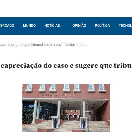
ERCADO
MUNDO
NOTÍCIAS
OPINIÃO
POLÍTICA
TECNOL
aso e sugere que tribunal volte a ouvir testemunhas
eapreciação do caso e sugere que tribu