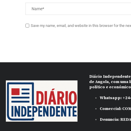
Save my name, email, and website in this browser for the ne
Diário Independente
de Angola, com uma l
político e económic
Whatsapp:
+244
Comercial:
COM
Denuncia:
RED