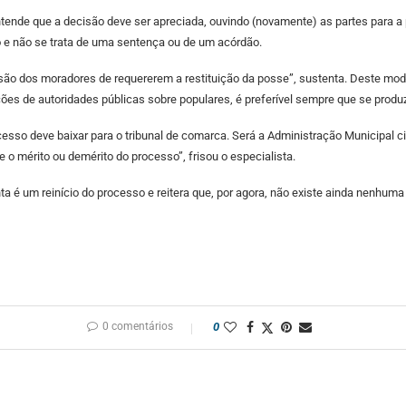
ntende que a decisão deve ser apreciada, ouvindo (novamente) as partes para a 
 e não se trata de uma sentença ou de um acórdão.
o dos moradores de requererem a restituição da posse”, sustenta. Deste modo, r
ições de autoridades públicas sobre populares, é preferível sempre que se prod
cesso deve baixar para o tribunal de comarca. Será a Administração Municipal cita
 o mérito ou demérito do processo”, frisou o especialista.
nta é um reinício do processo e reitera que, por agora, não existe ainda nenh
0 comentários
0