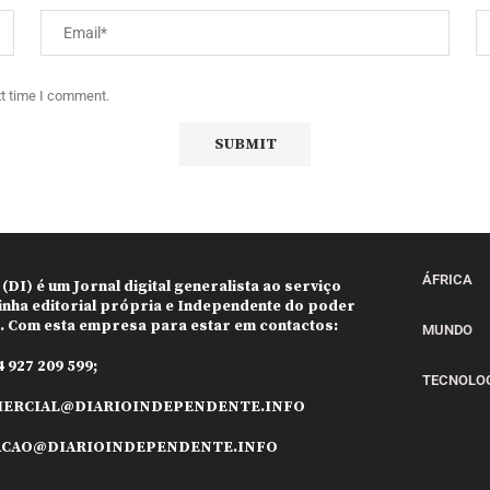
xt time I comment.
ÁFRICA
 (DI)
é um Jornal digital generalista ao serviço
inha editorial própria e Independente do poder
o. Com esta empresa para estar em contactos:
MUNDO
 927 209 599;
TECNOLO
ERCIAL@DIARIOINDEPENDENTE.INFO
ACAO@DIARIOINDEPENDENTE.INFO