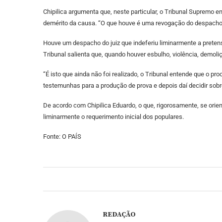
Chipilica argumenta que, neste particular, o Tribunal Supremo e
demérito da causa. “O que houve é uma revogação do despacho
Houve um despacho do juiz que indeferiu liminarmente a pretensã
Tribunal salienta que, quando houver esbulho, violência, demol
“É isto que ainda não foi realizado, o Tribunal entende que o pro
testemunhas para a produção de prova e depois daí decidir sobre
De acordo com Chipilica Eduardo, o que, rigorosamente, se orie
liminarmente o requerimento inicial dos populares.
Fonte: O PAÍS
REDAÇÃO