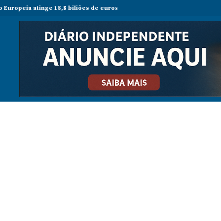
tinge 18,8 biliões de euros em 2025 e Alemanha reforça liderança econó