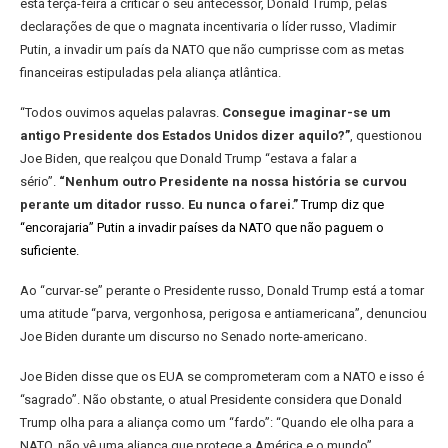
esta terça-feira a criticar o seu antecessor, Donald Trump, pelas
declarações de que o magnata incentivaria o líder russo, Vladimir
Putin, a invadir um país da NATO que não cumprisse com as metas
financeiras estipuladas pela aliança atlântica.
“Todos ouvimos aquelas palavras.
Consegue imaginar-se um
antigo Presidente dos Estados Unidos dizer aquilo?”
, questionou
Joe Biden, que realçou que Donald Trump “estava a falar a
sério”.
“Nenhum outro Presidente na nossa história se curvou
perante um ditador russo. Eu nunca o farei.”
Trump diz que
“encorajaria” Putin a invadir países da NATO que não paguem o
suficiente.
Ao “curvar-se” perante o Presidente russo, Donald Trump está a tomar
uma atitude “parva, vergonhosa, perigosa e antiamericana”, denunciou
Joe Biden durante um discurso no Senado norte-americano.
Joe Biden disse que os EUA se comprometeram com a NATO e isso é
“sagrado”. Não obstante, o atual Presidente considera que Donald
Trump olha para a aliança como um “fardo”: “Quando ele olha para a
NATO, não vê uma aliança que protege a América e o mundo”.