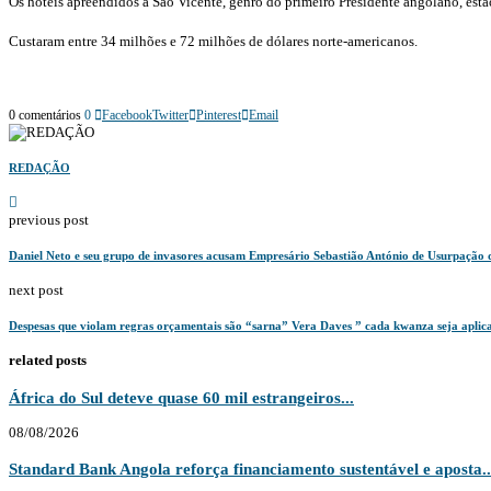
Os hotéis apreendidos a São Vicente, genro do primeiro Presidente angolano, e
Custaram entre 34 milhões e 72 milhões de dólares norte-americanos.
0 comentários
0
Facebook
Twitter
Pinterest
Email
REDAÇÃO
previous post
Daniel Neto e seu grupo de invasores acusam Empresário Sebastião António de Usurpação 
next post
Despesas que violam regras orçamentais são “sarna” Vera Daves ” cada kwanza seja aplicad
related posts
África do Sul deteve quase 60 mil estrangeiros...
08/08/2026
Standard Bank Angola reforça financiamento sustentável e aposta..