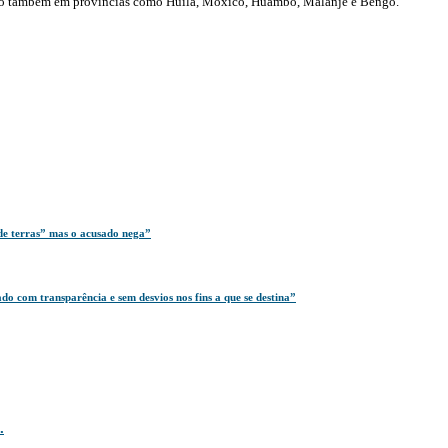
stão também em províncias como Huíla, Moxico, Huambo, Malanje e Bengo.
de terras” mas o acusado nega”
o com transparência e sem desvios nos fins a que se destina”
.