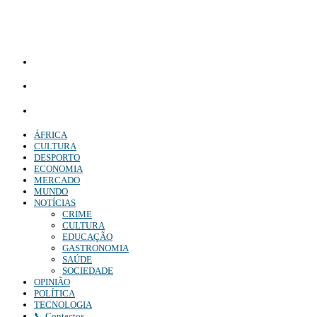
Diário Independente (DI)
é um Jornal digital generalista ao serviço de Angola, com uma linha editorial própr
Whatsapp:
+244 927 209 599;
Comercial:
COMERCIAL@DIARIOINDEPENDENTE.INFO
Denuncia:
REDACAO@DIARIOINDEPENDENTE.INFO
ÁFRICA
CULTURA
DESPORTO
ECONOMIA
MERCADO
MUNDO
NOTÍCIAS
CRIME
CULTURA
EDUCAÇÃO
GASTRONOMIA
SAÚDE
SOCIEDADE
OPINIÃO
POLÍTICA
TECNOLOGIA
📞 Contactos