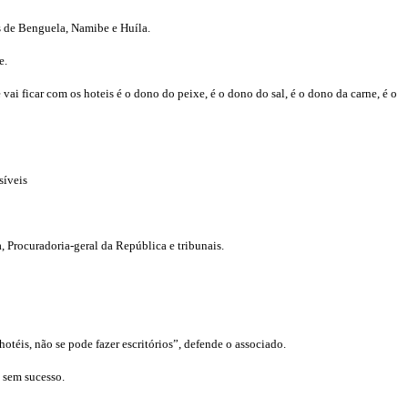
as de Benguela, Namibe e Huíla.
e.
i ficar com os hoteis é o dono do peixe, é o dono do sal, é o dono da carne, é o
síveis
 Procuradoria-geral da República e tribunais.
téis, não se pode fazer escritórios”, defende o associado.
s sem sucesso.