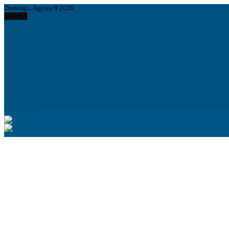
Domingo, Agosto 9 2026
AGORA
África do Sul deteve quase 60 mil estrangeiros em situação irregular desde janeir
Standard Bank Angola reforça financiamento sustentável e aposta no impacto soc
Inflação em Angola cai para 9,33% e fica abaixo dos 10% pela primeira vez desd
Eclipse solar: poucos segundos sem proteção podem causar danos permanentes na
Nova Lei das Informações Falsas em Angola levanta debate sobre liberdade de ex
Bielorrússia classifica Euronews como “extremista” e Tsikhanouskaya acusa Luk
João Lourenço recebe cumprimentos de despedida do embaixador do Vietname 
Espanha dá ultimato à Itália para suspender controlos fronteiriços e ameaça resp
Ministro confirma regresso de Manuel Chang a Moçambique e remete processos à
Comunicar para construir a Nação: O desafio estratégico de Angola aos 50 Anos 