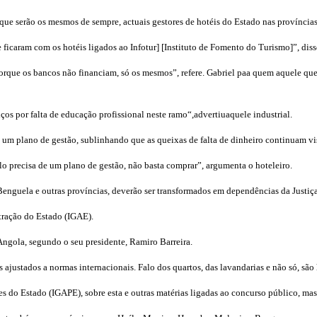
ça que serão os mesmos de sempre, actuais gestores de hotéis do Estado nas provínci
 ficaram com os hotéis ligados ao Infotur] [Instituto de Fomento do Turismo]”, diss
que os bancos não financiam, só os mesmos”, refere. Gabriel paa quem aquele que va
ços por falta de educação profissional neste ramo“,advertiuaquele industrial.
 um plano de gestão, sublinhando que as queixas de falta de dinheiro continuam vi
lo precisa de um plano de gestão, não basta comprar”, argumenta o hoteleiro.
nguela e outras províncias, deverão ser transformados em dependências da Justiça,
tração do Estado (IGAE).
Angola, segundo o seu presidente, Ramiro Barreira.
ustados a normas internacionais. Falo dos quartos, das lavandarias e não só, são ho
es do Estado (IGAPE), sobre esta e outras matérias ligadas ao concurso público, ma