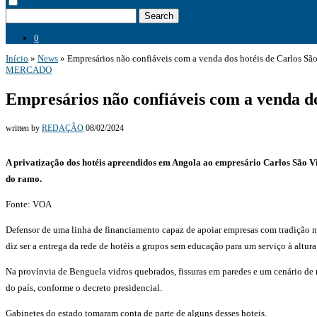
Search
0
Início
»
News
»
Empresários não confiáveis com a venda dos hotéis de Carlos Sã
MERCADO
Empresários não confiáveis com a venda do
written by
REDAÇÃO
08/02/2024
A privatização dos hotéis apreendidos em Angola ao empresário Carlos São Vi
do ramo.
Fonte: VOA
Defensor de uma linha de financiamento capaz de apoiar empresas com tradição no
diz ser a entrega da rede de hotéis a grupos sem educação para um serviço à altura
Na provínvia de Benguela vidros quebrados, fissuras em paredes e um cenário de m
do país, conforme o decreto presidencial.
Gabinetes do estado tomaram conta de parte de alguns desses hoteis.