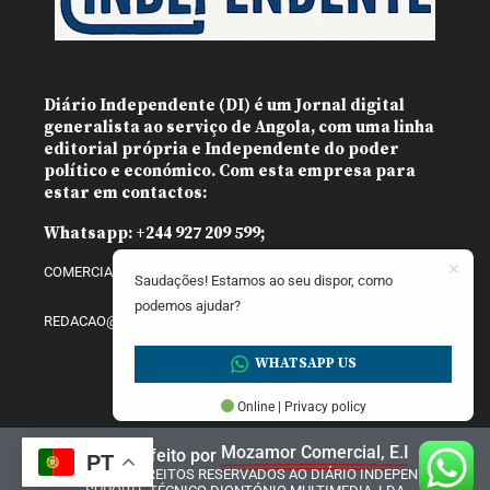
Diário Independente (DI)
é um Jornal digital
generalista ao serviço de Angola, com uma linha
editorial própria e Independente do poder
político e económico. Com esta empresa para
estar em contactos:
Whatsapp:
+244 927 209 599;
COMERCIAL@DIARIOINDEPENDENTE.INFO
Saudações! Estamos ao seu dispor, como
podemos ajudar?
REDACAO@DIARIOINDEPENDENTE.INFO
WHATSAPP US
Online | Privacy policy
Mozamor Comercial, E.I
Website feito por
PT
@2025 – TODOS DIREITOS RESERVADOS AO DIÁRIO INDEPENDENTE |