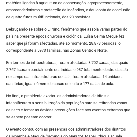
matérias ligadas à agricultura de conservação, agroprocessamento,
empreendedorismo e protecção de incêndios, e deu conta da conclusão
de quatro furos multifuncionais, dos 20 previstos.
Debruçando-se sobre o El Nino, fenómeno que assola várias partes do
país na presente época chuvosa e ciclónica, Luísa Celma Meque fez
saber que já foram afectadas, até ao momento, 28.873 pessoas, o
correspondente a 5973 famílias, nas Zonas Centro e Norte.
Em termos de infraestruturas, foram afectadas 3.702 casas, das quais
2.767 ficaram parcialmente destruídas e 937 totalmente destruídas. Já
no campo das infraestruturas sociais, foram afectadas 14 unidades
sanitárias, igual número de casas de culto e 177 salas de aula.
No final, a presidente exortou os administradores distritais a
intensificarem a sensibilização da população para se retirar das zonas
de risco e tomar as devidas precauções face aos eventos extremos que
se espera possam ocorrer.
O evento contou com as presenças dos administradores dos distritos
da Moamba e Magude (província do Maputo), Mapai, Chicualacuala,