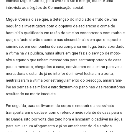
criminal Miguel Correia, pirta-avoz do Sic n Bengo, durante uma
intrevista aos órgãos de Comunicação social.
Miguel Correia disse que, a detenção do indiciado é fruto de uma
sequência investigativa com o objetivo de esclarecer o crime de
homicídio qualificado em razão dos meios concorrendo com roubo e
que, os factos terão ocorrido nas circunstâncias em que o suposto
criminoso, em companhia do seu comparsa em fuga, terão abordado
a vítima na via pública, numa altura em que fazia o serviço de moto-
táxi alegando que tinham mercadoria para ser transportado de casa
para o mercado, chegados à casa, convidaram-no a entrar para ver a
mercadoria e estando já no interior do imóvel fecharam a porta,
neutralizaram a vítima por estrangulamento do pescoço, amarraram-
lhe as pernas e as mãos e introduziram-no pano nas vias respiratórias
resultando na morte imediata.
Em seguida, para se livrarem do corpo e encobrir o assassinato
transportaram o cadáver com o referido meio rolante de casa para o
rio Dande, isto por volta das zero hora e lançaram o cadáver na água
para simular um afogamento e já no amanhecer do dia ambos