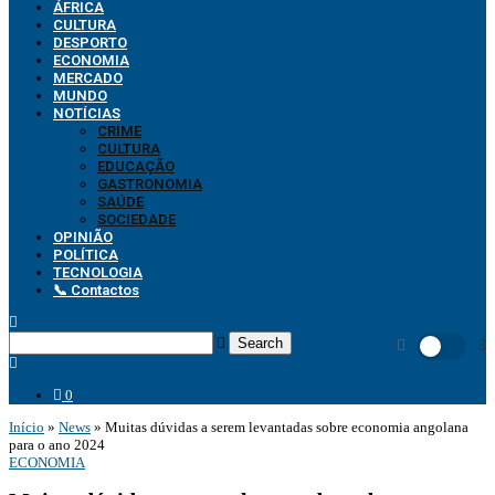
ÁFRICA
CULTURA
DESPORTO
ECONOMIA
MERCADO
MUNDO
NOTÍCIAS
CRIME
CULTURA
EDUCAÇÃO
GASTRONOMIA
SAÚDE
SOCIEDADE
OPINIÃO
POLÍTICA
TECNOLOGIA
📞 Contactos
Search
0
Início
»
News
»
Muitas dúvidas a serem levantadas sobre economia angolana
para o ano 2024
ECONOMIA