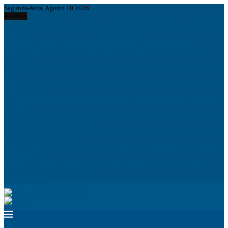
Segunda-feira, Agosto 10 2026
AGORA
Espanha reforça controlos a passageiros vindos de Itália em meio a tensão sobre
Schengen
Intervenção policial junto à sede da UNITA no Uíge deixa 31 feridos
África do Sul deteve quase 60 mil estrangeiros em situação irregular desde
janeiro
Standard Bank Angola reforça financiamento sustentável e aposta no impacto
social
Inflação em Angola cai para 9,33% e fica abaixo dos 10% pela primeira vez
desde 2015
Eclipse solar: poucos segundos sem proteção podem causar danos permanentes
na visão
Nova Lei das Informações Falsas em Angola levanta debate sobre liberdade de
expressão e poderes do Estado
Bielorrússia classifica Euronews como “extremista” e Tsikhanouskaya acusa
Lukashenko de retaliação
João Lourenço recebe cumprimentos de despedida do embaixador do Vietname
em Angola
Espanha dá ultimato à Itália para suspender controlos fronteiriços e ameaça
responder com medidas recíprocas