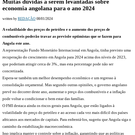
Muitas dúvidas a serem levantadas sobre
economia angolana para o ano 2024
written by
REDAÇÃO
08/01/2024
A volatildaide dos preços do petróleo e o aumento dos preços de
combustíveis poderão travar as previsõe optimistas que se fazem para
Angola este ano.
A representação Fundo Monetário Internacional em Angola, tinha previsto uma
recuperação do crescimento em Angola para 2024 acima dos níveis de 2023,
que poderiam atingir cerca de 3%., mas esta percentage pode não ser
concretizada.
Espera-se também um melhor desempenho econômico e um regresso à
consolidação orçamental. Mas segundo outras opiniões, o governo angolano
prevê no decorrer deste ano, aumentar o preço dos combustíveis e a inflação
pode voltar a condicionar o bem estar das famílias.
O FMI destaca ainda os riscos gerais para Angola, que estão ligados à
volatilidade do preço do petróleo e ao acesso cada vez mais difícil dos países
africanos aos mercados de capitais. Para enfrentá-los, sugeriu que Angola siga o
caminho da estabilização macroeconômica.
Isso implica manter o controle sobre a inflação, garantindo que as políticas