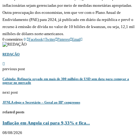
inflacionárias sejam gerenciadas por meio de medidas monetárias apropriadas.
Outra preocupação dos economistas, tem que ver com o Plano Anual de
Endividamento (PAE) para 2024, já publicado em diário da república e prevê o
recurso à emissão de dívida no valor de 10 biliões de kwanzas, ou seja, 12,1 mil
milhões de dólares norte-americanos.
0 comentários
0
Facebook
Twitter
Pinterest
Email
REDAÇÃO
previous post
Cabinda: Refinaria orçado em mais de 300 milhões de USD sem data para começar a
operar no mercado
next post
JFNLA elege o Secretário – Geral ao IIIº congressos
related posts
Inflação em Angola cai para 9,33% e fica...
08/08/2026