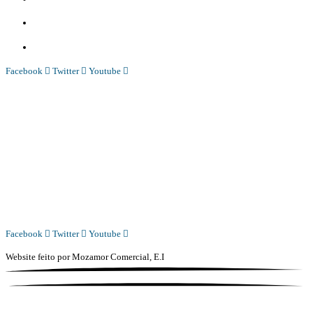
Comercial:
COMERCIAL@DIARIOINDEPENDENTE.INFO
Denuncia:
REDACAO@DIARIOINDEPENDENTE.INFO
Facebook
Twitter
Youtube
Diário Independente (DI)
é um Jornal digital generalista ao serviço de Angola, com uma linha editorial
própria e Independente do poder político e económico. Com esta empresa para estar em contactos:
Whatsapp:
+244 927 209 599;
COMERCIAL@DIARIOINDEPENDENTE.INFO
REDACAO@DIARIOINDEPENDENTE.INFO
Facebook
Twitter
Youtube
Website feito por
Mozamor Comercial, E.I