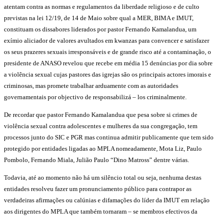
atentam contra as normas e regulamentos da liberdade religioso e de culto
previstas na lei 12/19, de 14 de Maio sobre qual a MER, BIMA e IMUT,
constituam os dissabores liderados por pastor Fernando Kamalandua, um
exímio aliciador de valores avultados em kwanzas para convencer e satisfazer
os seus prazeres sexuais irresponsáveis e de grande risco até a contaminação, o
presidente de ANASO revelou que recebe em média 15 denúncias por dia sobre
a violência sexual cujas pastores das igrejas são os principais actores imorais e
criminosas, mas promete trabalhar arduamente com as autoridades
governamentais por objectivo de responsabilizá – los criminalmente.
De recordar que pastor Fernando Kamalandua que pesa sobre si crimes de
violência sexual contra adolescentes e mulheres da sua congregação, tem
processos junto do SIC e PGR mas continua admitir publicamente que tem sido
protegido por entidades ligadas ao MPLA nomeadamente, Mota Liz, Paulo
Pombolo, Fernando Miala, Julião Paulo “Dino Matross” dentre várias.
Todavia, até ao momento não há um silêncio total ou seja, nenhuma destas
entidades resolveu fazer um pronunciamento público para contrapor as
verdadeiras afirmações ou calúnias e difamações do líder da IMUT em relação
aos dirigentes do MPLA que também tornaram – se membros efectivos da