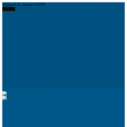
Quinta-feira, Agosto 6 2026
AGORA
ANPG e Sonangol E&P Concluem perfuração do poço Katambi-2 do bloco 24
PIB da União Europeia atinge 18,8 biliões de euros em 2025 e Alemanha reforça
liderança económica
Empresas chinesas anunciam investimento de 150 milhões de dólares para
impulsionar indústria metalúrgica em Angola
Pesca ilegal durante período de veda preocupa operadores e ameaça reprodução
do carapau em Luanda
Desmantelados grupos de exploração ilegal de diamantes na Lunda-Norte
Funcionários da Pumangol no Uíge detidos por especulação do preço da
gasolina
Irão e Omã acordam rota marítima no Estreito de Ormuz enquanto persistem
divergências com os EUA
Figo pede saída de Infantino e acusa presidente da FIFA de agir em benefício
próprio
Autocarros municipais chegaram à cidade e já arranjaram inimigos em Lichinga
Analisada situação dos angolanos na África do Sul