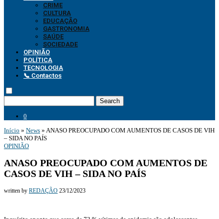
CRIME
CULTURA
EDUCAÇÃO
GASTRONOMIA
SAÚDE
SOCIEDADE
OPINIÃO
POLÍTICA
TECNOLOGIA
📞 Contactos
Search
0
Início
»
News
»
ANASO PREOCUPADO COM AUMENTOS DE CASOS DE VIH
– SIDA NO PAÍS
OPINIÃO
ANASO PREOCUPADO COM AUMENTOS DE
CASOS DE VIH – SIDA NO PAÍS
written by
REDAÇÃO
23/12/2023