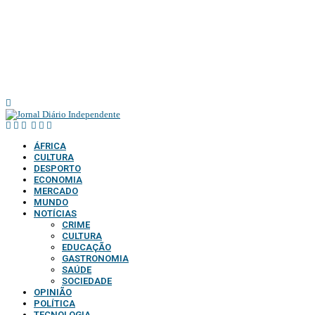
@2025 – TODOS DIREITOS RESERVADOS AO DIÁRIO INDEPENDENTE |
SUPORTE TÉCNICO DIONTÓNIO MULTIMEDIA, LDA
ÁFRICA
CULTURA
DESPORTO
ECONOMIA
MERCADO
MUNDO
NOTÍCIAS
CRIME
CULTURA
EDUCAÇÃO
GASTRONOMIA
SAÚDE
SOCIEDADE
OPINIÃO
POLÍTICA
TECNOLOGIA