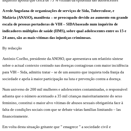
Inquérito aponta que cerca de 73 % vítimas da epidemia são adolescentes
A rede Angolana de organizações de serviços de Sida, Tuberculose, e
Malária (ANASO), manifesta – se preocupado devido ao aumento em grande
escala de pessoas portadoras de VIH – SIDA baseado num inquérito de
indicadores múltiplos de saúde (IIMS), sobre qual adolescentes entre os 15 e
24 anos, são as mais vítimas das injustiças criminosas.
By redacção
António Coelho, presidente da ANOSO, que apresentava um relatório síntese
sobre o actual contexto centrado nas doenças contagiosas com maior incidência
para VIH – Sida, admitiu tratar – se de um assunto que inquieta toda franja da
sociedade e apela à maior participação na luta e prevenção contra a doença.
Num universo de 200 mil mulheres e adolescentes contaminadas, o responsável
adianta que o número acentuado a 35 mil crianças maioritariamente do sexo
feminino, constitui o maior alvo vítimas de abusos sexuais obrigatória face à
falta de condições sociais com que se debate várias famílias limitando – las
financeiramente.
Em volta desta situação gritante que ” emagrece ” a sociedade civil e