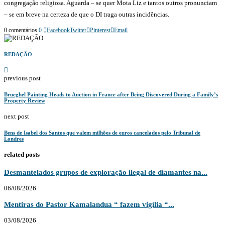
congregação religiosa. Aguarda – se quer Mota Liz e tantos outros pronunciam
– se em breve na certeza de que o DI traga outras incidências.
0 comentários
0
Facebook
Twitter
Pinterest
Email
REDAÇÃO
previous post
Brueghel Painting Heads to Auction in France after Being Discovered During a Family’s
Property Review
next post
Bens de Isabel dos Santos que valem milhões de euros cancelados pelo Tribunal de
Londres
related posts
Desmantelados grupos de exploração ilegal de diamantes na...
06/08/2026
Mentiras do Pastor Kamalandua “ fazem vigília “...
03/08/2026