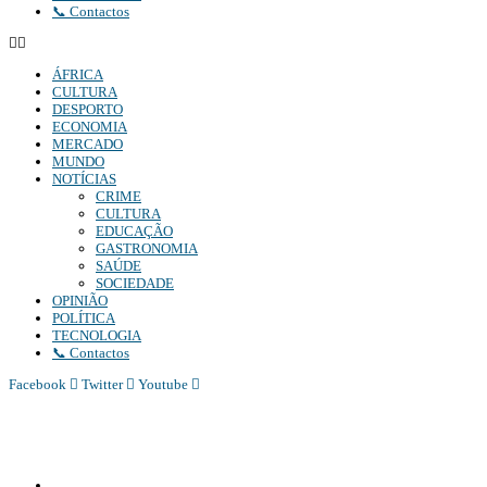
📞 Contactos
ÁFRICA
CULTURA
DESPORTO
ECONOMIA
MERCADO
MUNDO
NOTÍCIAS
CRIME
CULTURA
EDUCAÇÃO
GASTRONOMIA
SAÚDE
SOCIEDADE
OPINIÃO
POLÍTICA
TECNOLOGIA
📞 Contactos
Facebook
Twitter
Youtube
Diário Independente (DI)
é um Jornal digital generalista ao serviço de Angola, com uma linha editorial
própria e Independente do poder político e económico. Com esta empresa para estar em contactos:
Whatsapp:
+244 927 209 599;