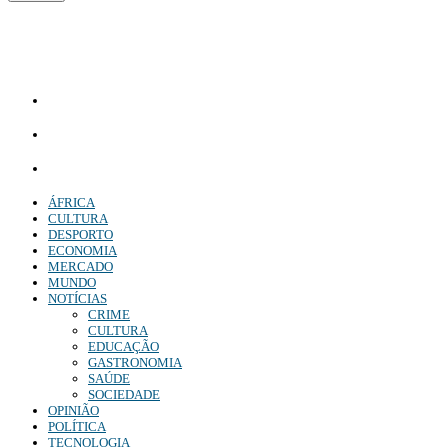
Diário Independente (DI)
é um Jornal digital generalista ao serviço de Angola, com uma linha editorial
própria e Independente do poder político e económico. Com esta empresa para estar em contactos:
Whatsapp:
+244 927 209 599;
Comercial:
COMERCIAL@DIARIOINDEPENDENTE.INFO
Denuncia:
REDACAO@DIARIOINDEPENDENTE.INFO
ÁFRICA
CULTURA
DESPORTO
ECONOMIA
MERCADO
MUNDO
NOTÍCIAS
CRIME
CULTURA
EDUCAÇÃO
GASTRONOMIA
SAÚDE
SOCIEDADE
OPINIÃO
POLÍTICA
TECNOLOGIA