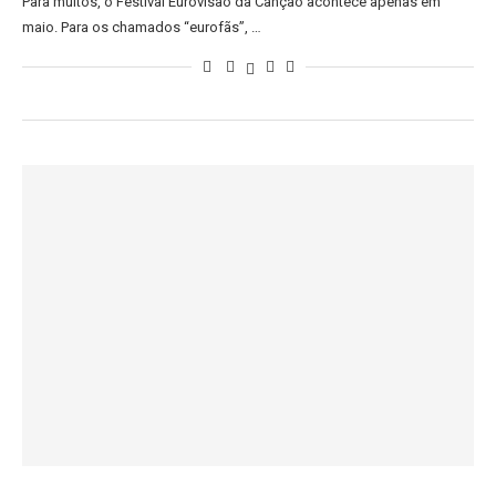
Para muitos, o Festival Eurovisão da Canção acontece apenas em
maio. Para os chamados “eurofãs”, …