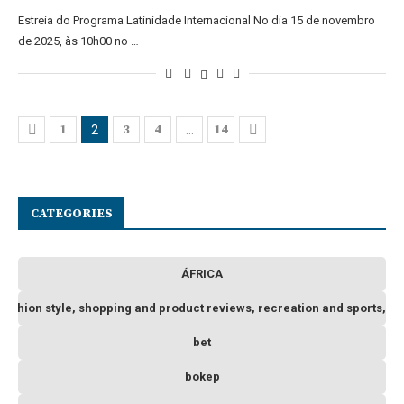
Estreia do Programa Latinidade Internacional No dia 15 de novembro
de 2025, às 10h00 no …
1
3
4
14
2
…
CATEGORIES
ÁFRICA
 fashion style, shopping and product reviews, recreation and sports, o
bet
bokep