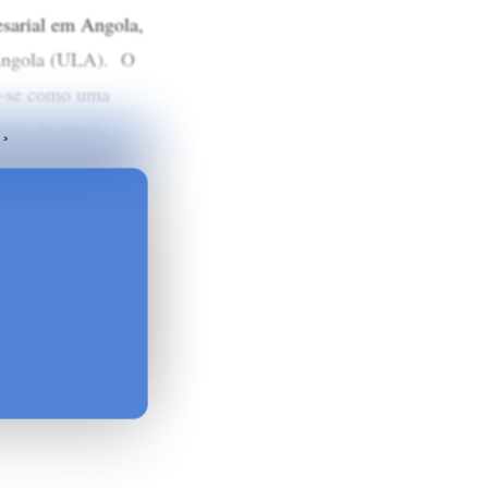
sarial em Angola,
 Angola (ULA). O
me-se como uma
ação de novos