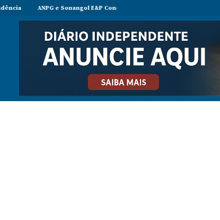
PG e Sonangol E&P Concluem perfuração do poço Katambi-2 do bloco 2