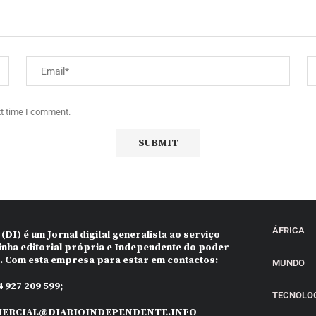
xt time I comment.
ÁFRICA
 (DI)
é um Jornal digital generalista ao serviço
inha editorial própria e Independente do poder
o. Com esta empresa para estar em contactos:
MUNDO
 927 209 599;
TECNOLO
ERCIAL@DIARIOINDEPENDENTE.INFO