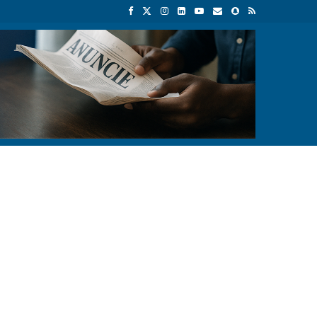
4
PIB da União Europeia atinge 18,8 biliões de euros em 2025 e Ale