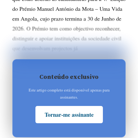
do Prémio Manuel António da Mota – Uma Vida
em Angola, cujo prazo termina a 30 de Junho de
2026. O Prémio tem como objectivo reconhecer,
distinguir e apoiar instituições da sociedade civil
que desenvolvam projectos já
Conteúdo exclusivo
Este artigo completo está disponível apenas para
assinantes.
Tornar-me assinante