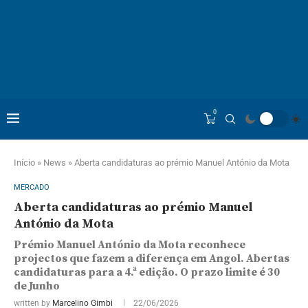
0
Início
»
News
»
Aberta candidaturas ao prémio Manuel António da Mota
MERCADO
Aberta candidaturas ao prémio Manuel
António da Mota
Prémio Manuel António da Mota reconhece
projectos que fazem a diferença em Angol. Abertas
candidaturas para a 4.ª edição. O prazo limite é 30
de Junho
written by
Marcelino Gimbi
22/06/2026