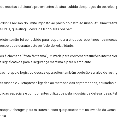
 de receitas adicionais provenientes da atual subida dos preços do petróleo,
 2027 a revisão do limite imposto ao preço do petróleo russo. Atualmente fixa
rais, que atingiu cerca de 87 dólares por barril.
xistente não foi concebido para responder a choques repentinos nos mercado
nesperados durante este período de volatilidade.
s à chamada “frota fantasma”, utilizada para contornar restrições internaci
significativos para a segurança marítima e para o ambiente.
lvidas no apoio logístico dessas operações também poderão ser alvo de restri
cos russos e 20 empresas ligadas ao mercado das criptomoedas, acusadas de f
, ligas especiais e componentes utilizados pela indústria de defesa russa. 
paço Schengen para militares russos que participaram na invasão da Ucrânia. 
peia.