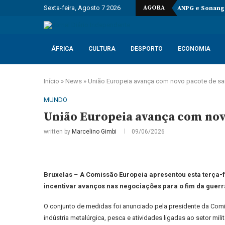
Sexta-feira, Agosto 7 2026
AGORA
ANPG e Sonango
ÁFRICA
CULTURA
DESPORTO
ECONOMIA
Início
»
News
»
União Europeia avança com novo pacote de sa
MUNDO
União Europeia avança com nov
written by
Marcelino Gimbi
09/06/2026
Bruxelas
–
A Comissão Europeia apresentou esta terça-f
incentivar avanços nas negociações para o fim da guerr
O conjunto de medidas foi anunciado pela presidente da Comis
indústria metalúrgica, pesca e atividades ligadas ao setor milit