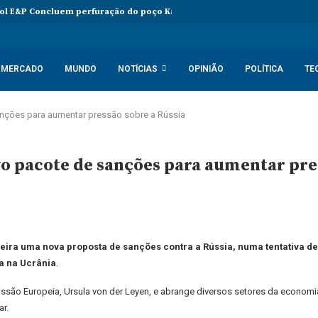
l E&P Concluem perfuração do poço Katambi-2 do bloco 24
PIB da 
MERCADO
MUNDO
NOTÍCIAS
OPINIÃO
POLÍTICA
TE
nções para aumentar pressão sobre a Rússia
o pacote de sanções para aumentar pres
eira uma nova proposta de sanções contra a Rússia, numa tentativa 
a na Ucrânia
.
são Europeia, Ursula von der Leyen, e abrange diversos setores da economia 
ar.