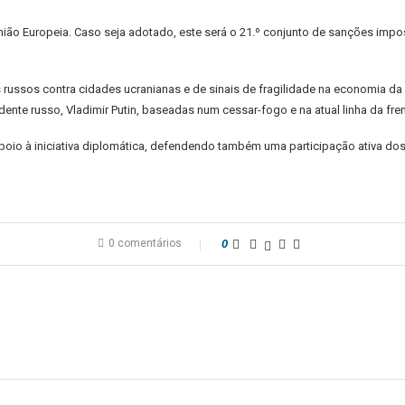
ão Europeia. Caso seja adotado, este será o 21.º conjunto de sanções impos
sos contra cidades ucranianas e de sinais de fragilidade na economia da R
ente russo, Vladimir Putin, baseadas num cessar-fogo e na atual linha da fren
poio à iniciativa diplomática, defendendo também uma participação ativa d
0 comentários
0