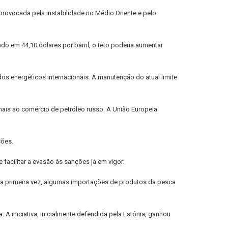
 provocada pela instabilidade no Médio Oriente e pelo
do em 44,10 dólares por barril, o teto poderia aumentar
s energéticos internacionais. A manutenção do atual limite
onais ao comércio de petróleo russo. A União Europeia
ções.
acilitar a evasão às sanções já em vigor.
Pela primeira vez, algumas importações de produtos da pesca
A iniciativa, inicialmente defendida pela Estónia, ganhou