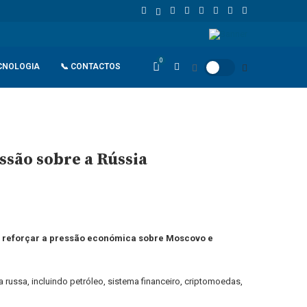
União Europeia atinge 18,8 biliões de euros em 2025 e Alemanha reforç
0
CNOLOGIA
📞 CONTACTOS
são sobre a Rússia
de reforçar a pressão económica sobre Moscovo e
russa, incluindo petróleo, sistema financeiro, criptomoedas,