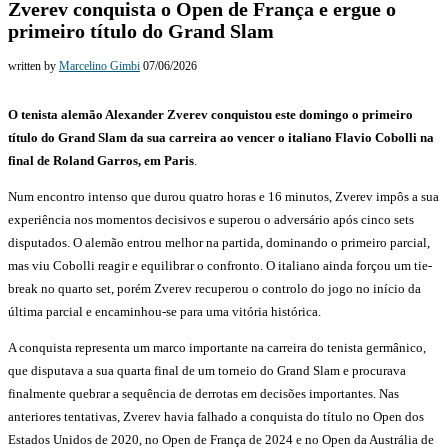
Zverev conquista o Open de França e ergue o
primeiro título do Grand Slam
written by
Marcelino Gimbi
07/06/2026
O tenista alemão Alexander Zverev conquistou este domingo o primeiro
título do Grand Slam da sua carreira ao vencer o italiano Flavio Cobolli na
final de Roland Garros, em Paris
.
Num encontro intenso que durou quatro horas e 16 minutos, Zverev impôs a sua
experiência nos momentos decisivos e superou o adversário após cinco sets
disputados. O alemão entrou melhor na partida, dominando o primeiro parcial,
mas viu Cobolli reagir e equilibrar o confronto. O italiano ainda forçou um tie-
break no quarto set, porém Zverev recuperou o controlo do jogo no início da
última parcial e encaminhou-se para uma vitória histórica.
A conquista representa um marco importante na carreira do tenista germânico,
que disputava a sua quarta final de um torneio do Grand Slam e procurava
finalmente quebrar a sequência de derrotas em decisões importantes. Nas
anteriores tentativas, Zverev havia falhado a conquista do título no Open dos
Estados Unidos de 2020, no Open de França de 2024 e no Open da Austrália de