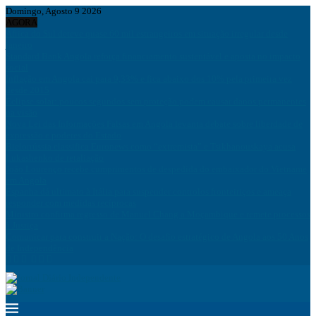
Domingo, Agosto 9 2026
AGORA
África do Sul deteve quase 60 mil estrangeiros em situação irregular desde
janeiro
Standard Bank Angola reforça financiamento sustentável e aposta no impacto
social
Inflação em Angola cai para 9,33% e fica abaixo dos 10% pela primeira vez
desde 2015
Eclipse solar: poucos segundos sem proteção podem causar danos permanentes
na visão
Nova Lei das Informações Falsas em Angola levanta debate sobre liberdade de
expressão e poderes do Estado
Bielorrússia classifica Euronews como “extremista” e Tsikhanouskaya acusa
Lukashenko de retaliação
João Lourenço recebe cumprimentos de despedida do embaixador do Vietname
em Angola
Espanha dá ultimato à Itália para suspender controlos fronteiriços e ameaça
responder com medidas recíprocas
Ministro confirma regresso de Manuel Chang a Moçambique e remete processos
à Justiça
Comunicar para construir a Nação: O desafio estratégico de Angola aos 50 Anos
de Independência