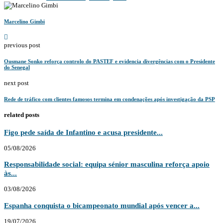
Marcelino Gimbi
previous post
Ousmane Sonko reforça controlo do PASTEF e evidencia divergências com o Presidente
do Senegal
next post
Rede de tráfico com clientes famosos termina em condenações após investigação da PSP
related posts
Figo pede saída de Infantino e acusa presidente...
05/08/2026
Responsabilidade social: equipa sénior masculina reforça apoio
às...
03/08/2026
Espanha conquista o bicampeonato mundial após vencer a...
19/07/2026