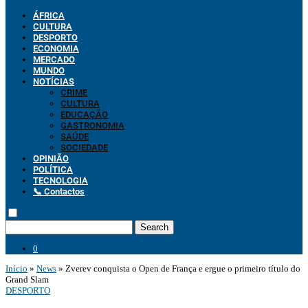
ÁFRICA
CULTURA
DESPORTO
ECONOMIA
MERCADO
MUNDO
NOTÍCIAS
CRIME
CULTURA
EDUCAÇÃO
GASTRONOMIA
SAÚDE
SOCIEDADE
OPINIÃO
POLÍTICA
TECNOLOGIA
📞 Contactos
Search
0
Início
»
News
»
Zverev conquista o Open de França e ergue o primeiro título do
Grand Slam
DESPORTO