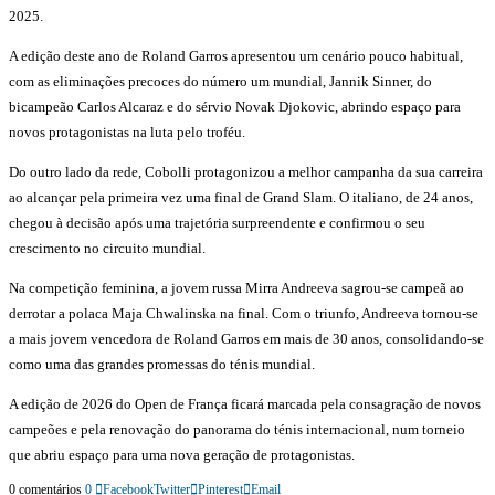
2025.
A edição deste ano de Roland Garros apresentou um cenário pouco habitual,
com as eliminações precoces do número um mundial, Jannik Sinner, do
bicampeão Carlos Alcaraz e do sérvio Novak Djokovic, abrindo espaço para
novos protagonistas na luta pelo troféu.
Do outro lado da rede, Cobolli protagonizou a melhor campanha da sua carreira
ao alcançar pela primeira vez uma final de Grand Slam. O italiano, de 24 anos,
chegou à decisão após uma trajetória surpreendente e confirmou o seu
crescimento no circuito mundial.
Na competição feminina, a jovem russa Mirra Andreeva sagrou-se campeã ao
derrotar a polaca Maja Chwalinska na final. Com o triunfo, Andreeva tornou-se
a mais jovem vencedora de Roland Garros em mais de 30 anos, consolidando-se
como uma das grandes promessas do ténis mundial.
A edição de 2026 do Open de França ficará marcada pela consagração de novos
campeões e pela renovação do panorama do ténis internacional, num torneio
que abriu espaço para uma nova geração de protagonistas.
0 comentários
0
Facebook
Twitter
Pinterest
Email