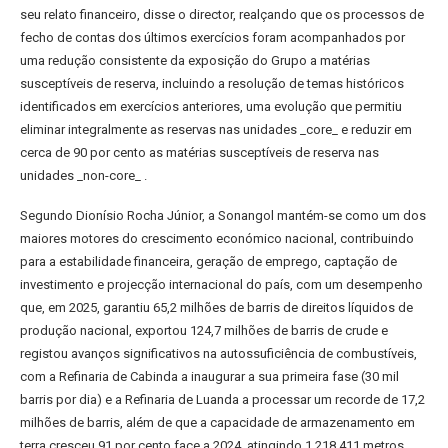
seu relato financeiro, disse o director, realçando que os processos de
fecho de contas dos últimos exercícios foram acompanhados por
uma redução consistente da exposição do Grupo a matérias
susceptíveis de reserva, incluindo a resolução de temas históricos
identificados em exercícios anteriores, uma evolução que permitiu
eliminar integralmente as reservas nas unidades _core_ e reduzir em
cerca de 90 por cento as matérias susceptíveis de reserva nas
unidades _non-core_ .
Segundo Dionísio Rocha Júnior, a Sonangol mantém-se como um dos
maiores motores do crescimento económico nacional, contribuindo
para a estabilidade financeira, geração de emprego, captação de
investimento e projecção internacional do país, com um desempenho
que, em 2025, garantiu 65,2 milhões de barris de direitos líquidos de
produção nacional, exportou 124,7 milhões de barris de crude e
registou avanços significativos na autossuficiência de combustíveis,
com a Refinaria de Cabinda a inaugurar a sua primeira fase (30 mil
barris por dia) e a Refinaria de Luanda a processar um recorde de 17,2
milhões de barris, além de que a capacidade de armazenamento em
terra cresceu 91 por cento face a 2024, atingindo 1.218.411 metros