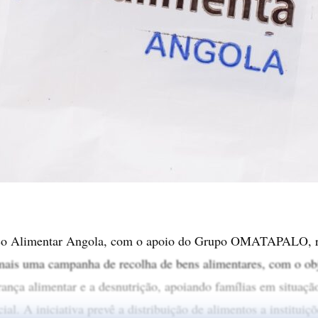
 Alimentar Angola, com o apoio do Grupo OMATAPALO, rea
mais uma campanha de recolha de bens alimentares, com o obj
ança alimentar e a desnutrição, apoiando famílias em situaçã
ial. A iniciativa prevê a distribuição de alimentos a instituiçõ