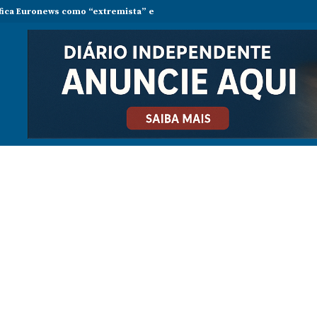
ifica Euronews como “extremista” e Tsikhanouskaya acusa Lukashenko d