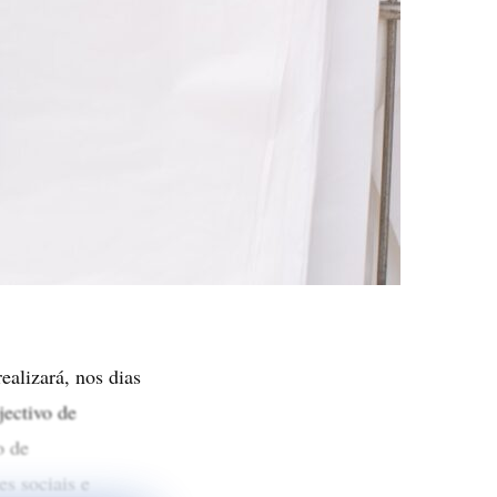
lizará, nos dias
ectivo de
o de
es sociais e