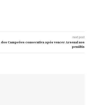
next post
 dos Campeões consecutiva após vencer Arsenal nos
penáltis