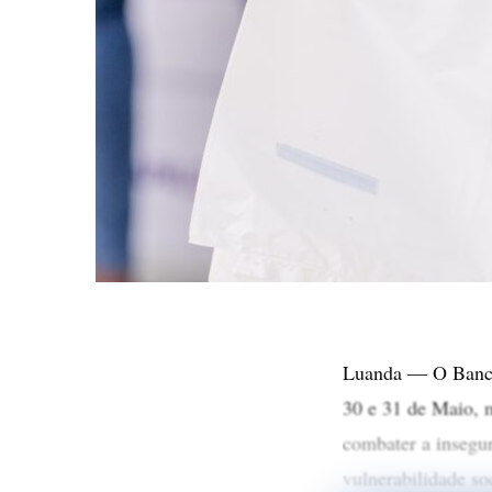
Luanda — O Banco
30 e 31 de Maio, 
combater a insegur
vulnerabilidade soc