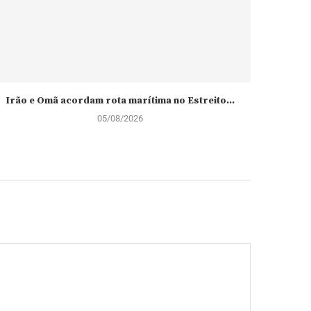
Irão e Omã acordam rota marítima no Estreito...
Ministro 
05/08/2026