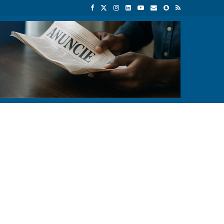
e retaliação
João Lourenço recebe cumprimentos de despedida do