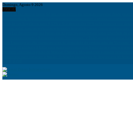
Domingo, Agosto 9 2026
AGORA
África do Sul deteve quase 60 mil estrangeiros em situação irregular desde janeir
Standard Bank Angola reforça financiamento sustentável e aposta no impacto soc
Inflação em Angola cai para 9,33% e fica abaixo dos 10% pela primeira vez desd
Eclipse solar: poucos segundos sem proteção podem causar danos permanentes na
Nova Lei das Informações Falsas em Angola levanta debate sobre liberdade de ex
Bielorrússia classifica Euronews como “extremista” e Tsikhanouskaya acusa Luk
João Lourenço recebe cumprimentos de despedida do embaixador do Vietname 
Espanha dá ultimato à Itália para suspender controlos fronteiriços e ameaça resp
Ministro confirma regresso de Manuel Chang a Moçambique e remete processos à
Comunicar para construir a Nação: O desafio estratégico de Angola aos 50 Anos 