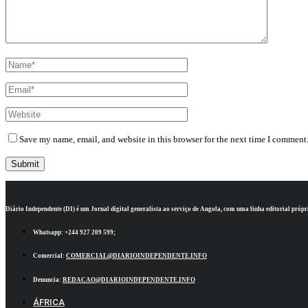
Save my name, email, and website in this browser for the next time I comment
Diário Independente (DI)
é um Jornal digital generalista ao serviço de Angola, com uma linha editorial própr
Whatsapp:
+244 927 209 599;
Comercial:
COMERCIAL@DIARIOINDEPENDENTE.INFO
Denuncia:
REDACAO@DIARIOINDEPENDENTE.INFO
ÁFRICA