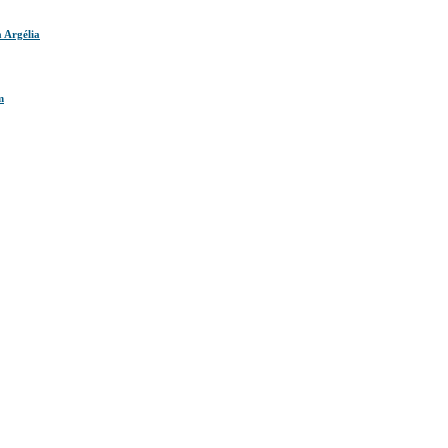
 Argélia
m