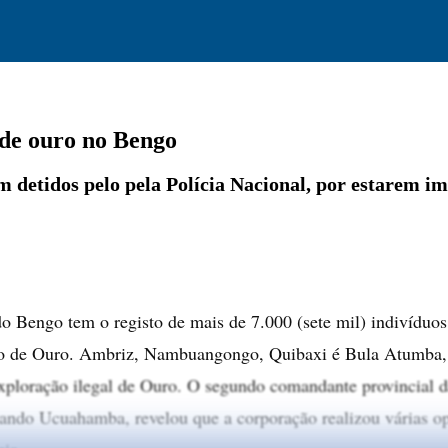
 de ouro no Bengo
am detidos pelo pela Polícia Nacional, por estarem 
do Bengo tem o registo de mais de 7.000 (sete mil) indivíduos
po de Ouro. Ambriz, Nambuangongo, Quibaxi é Bula Atumba, 
exploração ilegal de Ouro. O segundo comandante provincial d
ando Ucuahamba, revelou que a corporação realizou várias o