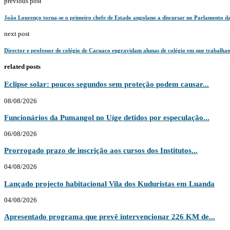
previous post
João Lourenço torna-se o primeiro chefe de Estado angolano a discursar no Parlamento da
next post
Director e professor de colégio de Cacuaco engravidam alunas de colégio em que trabalha
related posts
Eclipse solar: poucos segundos sem proteção podem causar...
08/08/2026
Funcionários da Pumangol no Uíge detidos por especulação...
06/08/2026
Prorrogado prazo de inscrição aos cursos dos Institutos...
04/08/2026
Lançado projecto habitacional Vila dos Kuduristas em Luanda
04/08/2026
Apresentado programa que prevê intervencionar 226 KM de...