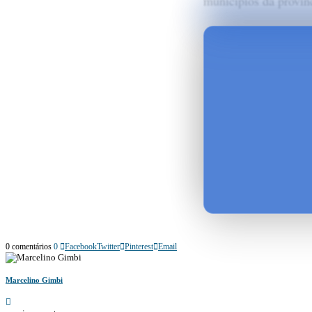
municípios da provín
0 comentários
0
Facebook
Twitter
Pinterest
Email
Marcelino Gimbi