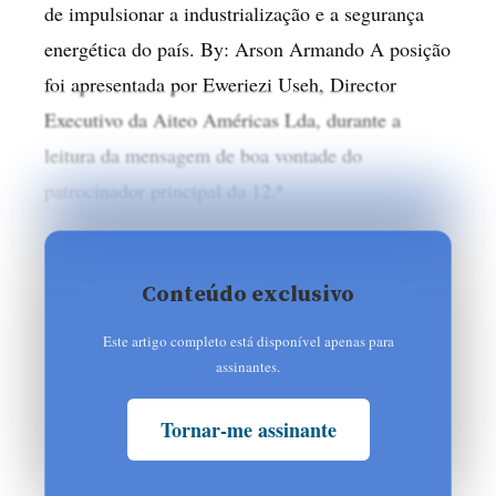
de impulsionar a industrialização e a segurança
energética do país. By: Arson Armando A posição
foi apresentada por Eweriezi Useh, Director
Executivo da Aiteo Américas Lda, durante a
leitura da mensagem de boa vontade do
patrocinador principal da 12.ª
Conteúdo exclusivo
Este artigo completo está disponível apenas para
assinantes.
Tornar-me assinante