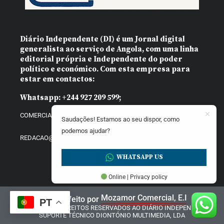
Diário Independente (DI)
é um Jornal digital
generalista ao serviço de Angola, com uma linha
editorial própria e Independente do poder
político e económico. Com esta empresa para
estar em contactos:
Whatsapp:
+244 927 209 599;
COMERCIAL@DIARIOINDEPENDENTE.INFO
Saudações! Estamos ao seu dispor, como
podemos ajudar?
REDACAO@DIARIOINDEPENDENTE.INFO
WHATSAPP US
Online | Privacy policy
Mozamor Comercial, E.I
Website feito por
PT
@2025 – TODOS DIREITOS RESERVADOS AO DIÁRIO INDEPENDENTE |
SUPORTE TÉCNICO DIONTÓNIO MULTIMEDIA, LDA