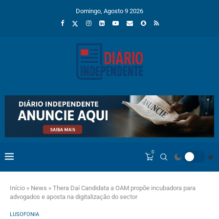
Domingo, Agosto 9 2026
0
Início
»
News
»
Thera Daí Candidata a OAM propõe incubadora para
advogados e aposta na digitalização do sector
LUSOFONIA