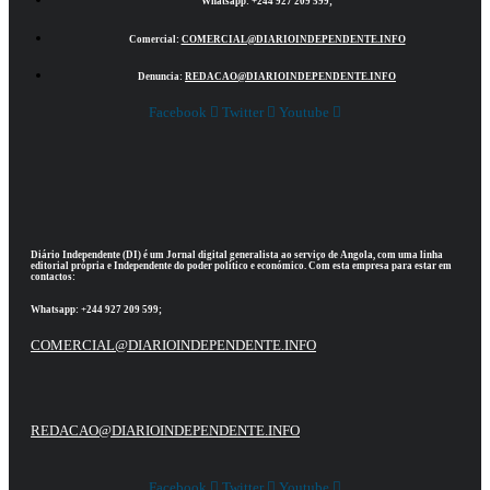
Whatsapp:
+244 927 209 599;
Comercial:
COMERCIAL@DIARIOINDEPENDENTE.INFO
Denuncia:
REDACAO@DIARIOINDEPENDENTE.INFO
Facebook
Twitter
Youtube
Diário Independente (DI)
é um Jornal digital generalista ao serviço de Angola, com uma linha
editorial própria e Independente do poder político e económico. Com esta empresa para estar em
contactos:
Whatsapp:
+244 927 209 599;
COMERCIAL@DIARIOINDEPENDENTE.INFO
REDACAO@DIARIOINDEPENDENTE.INFO
Facebook
Twitter
Youtube