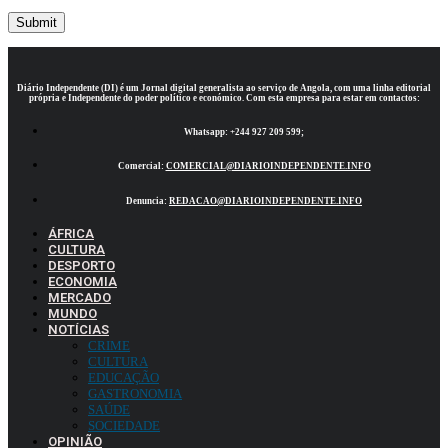
Diário Independente (DI)
é um Jornal digital generalista ao serviço de Angola, com uma linha editorial
própria e Independente do poder político e económico. Com esta empresa para estar em contactos:
Whatsapp:
+244 927 209 599;
Comercial:
COMERCIAL@DIARIOINDEPENDENTE.INFO
Denuncia:
REDACAO@DIARIOINDEPENDENTE.INFO
ÁFRICA
CULTURA
DESPORTO
ECONOMIA
MERCADO
MUNDO
NOTÍCIAS
CRIME
CULTURA
EDUCAÇÃO
GASTRONOMIA
SAÚDE
SOCIEDADE
OPINIÃO