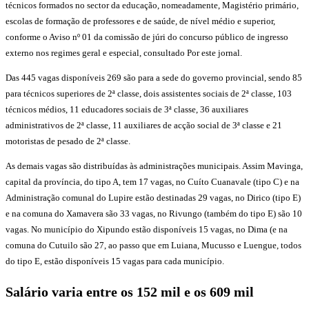
técnicos formados no sector da educação, nomeadamente, Magistério primário,
escolas de formação de professores e de saúde, de nível médio e superior,
conforme o Aviso nº 01 da comissão de júri do concurso público de ingresso
externo nos regimes geral e especial, consultado Por este jornal.
Das 445 vagas disponíveis 269 são para a sede do governo provincial, sendo 85
para técnicos superiores de 2ª classe, dois assistentes sociais de 2ª classe, 103
técnicos médios, 11 educadores sociais de 3ª classe, 36 auxiliares
administrativos de 2ª classe, 11 auxiliares de acção social de 3ª classe e 21
motoristas de pesado de 2ª classe.
As demais vagas são distribuídas às administrações municipais. Assim Mavinga,
capital da província, do tipo A, tem 17 vagas, no Cuíto Cuanavale (tipo C) e na
Administração comunal do Lupire estão destinadas 29 vagas, no Dirico (tipo E)
e na comuna do Xamavera são 33 vagas, no Rivungo (também do tipo E) são 10
vagas. No município do Xipundo estão disponíveis 15 vagas, no Dima (e na
comuna do Cutuilo são 27, ao passo que em Luiana, Mucusso e Luengue, todos
do tipo E, estão disponíveis 15 vagas para cada município.
Salário varia entre os 152 mil e os 609 mil