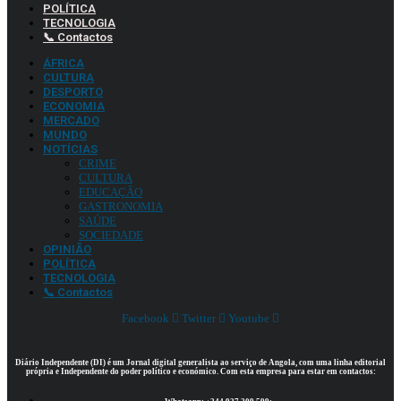
POLÍTICA
TECNOLOGIA
📞 Contactos
ÁFRICA
CULTURA
DESPORTO
ECONOMIA
MERCADO
MUNDO
NOTÍCIAS
CRIME
CULTURA
EDUCAÇÃO
GASTRONOMIA
SAÚDE
SOCIEDADE
OPINIÃO
POLÍTICA
TECNOLOGIA
📞 Contactos
Facebook
Twitter
Youtube
Diário Independente (DI)
é um Jornal digital generalista ao serviço de Angola, com uma linha editorial
própria e Independente do poder político e económico. Com esta empresa para estar em contactos: