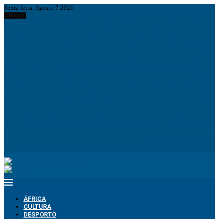
Sexta-feira, Agosto 7 2026
AGORA
ANPG e Sonangol E&P Concluem perfuração do poço Katambi-2 do bloco 24
PIB da União Europeia atinge 18,8 biliões de euros em 2025 e Alemanha reforça
liderança económica
Empresas chinesas anunciam investimento de 150 milhões de dólares para
impulsionar indústria metalúrgica em Angola
Pesca ilegal durante período de veda preocupa operadores e ameaça reprodução
do carapau em Luanda
Desmantelados grupos de exploração ilegal de diamantes na Lunda-Norte
Funcionários da Pumangol no Uíge detidos por especulação do preço da
gasolina
Irão e Omã acordam rota marítima no Estreito de Ormuz enquanto persistem
divergências com os EUA
Figo pede saída de Infantino e acusa presidente da FIFA de agir em benefício
próprio
Autocarros municipais chegaram à cidade e já arranjaram inimigos em Lichinga
Analisada situação dos angolanos na África do Sul
ÁFRICA
CULTURA
DESPORTO