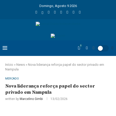
Domingo, Agosto 9 2026
0
Início
»
News
»
Nova liderança reforça papel do sector privado em
Nampula
MERCADO
Nova liderança reforça papel do sector
privado em Nampula
written by
Marcelino Gimbi
13/02/2026