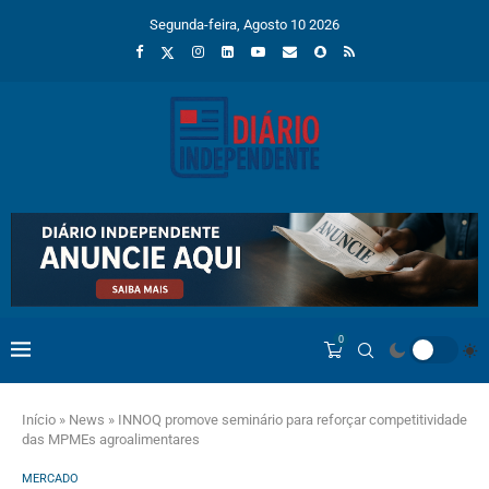
Segunda-feira, Agosto 10 2026
0
Início
»
News
»
INNOQ promove seminário para reforçar competitividade
das MPMEs agroalimentares
MERCADO