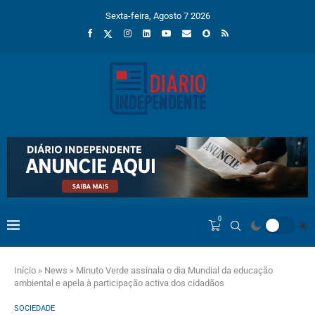
Sexta-feira, Agosto 7 2026
0
Início
»
News
»
Minuto Verde assinala o dia Mundial da educação
ambiental e apela à participação activa dos cidadãos
SOCIEDADE