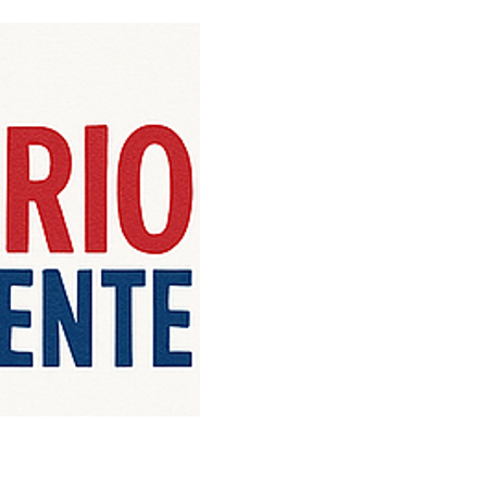
iço de Angola, com uma linha editorial própria e Independente do