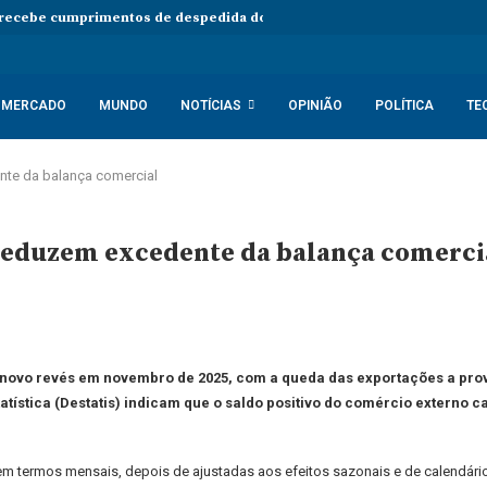
 recebe cumprimentos de despedida do embaixador do Vietname em An
MERCADO
MUNDO
NOTÍCIAS
OPINIÃO
POLÍTICA
TE
te da balança comercial
reduzem excedente da balança comerci
novo revés em novembro de 2025, com a queda das exportações a prov
tística (Destatis) indicam que o saldo positivo do comércio externo cai
em termos mensais, depois de ajustadas aos efeitos sazonais e de calendá