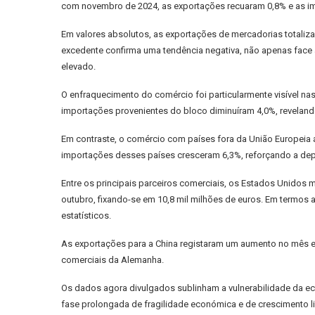
com novembro de 2024, as exportações recuaram 0,8% e as im
Em valores absolutos, as exportações de mercadorias totaliz
excedente confirma uma tendência negativa, não apenas fac
elevado.
O enfraquecimento do comércio foi particularmente visível na
importações provenientes do bloco diminuíram 4,0%, reveland
Em contraste, o comércio com países fora da União Europeia 
importações desses países cresceram 6,3%, reforçando a dep
Entre os principais parceiros comerciais, os Estados Unidos
outubro, fixando-se em 10,8 mil milhões de euros. Em termo
estatísticos.
As exportações para a China registaram um aumento no mês em 
comerciais da Alemanha.
Os dados agora divulgados sublinham a vulnerabilidade da e
fase prolongada de fragilidade económica e de crescimento l