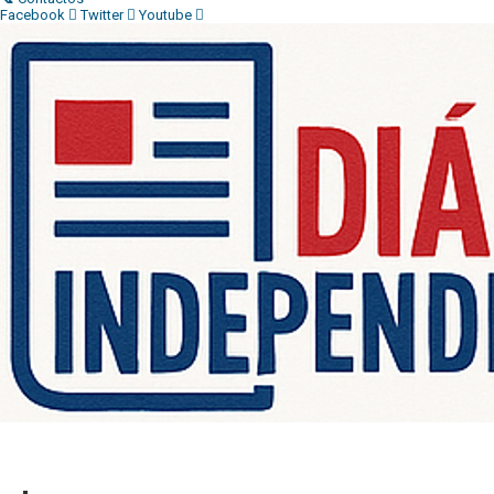
Facebook
Twitter
Youtube
Diário Independente (DI)
é um Jornal digital generalista ao serv
contactos:
Whatsapp:
+244 927 209 599;