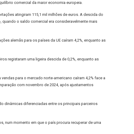
ilíbrio comercial da maior economia europeia.
rtações atingiram 115,1 mil milhões de euros. A descida do
, quando o saldo comercial era consideravelmente mais
tações alemãs para os países da UE caíram 4,2%, enquanto as
ros registaram uma ligeira descida de 0,2%, enquanto as
s vendas para o mercado norte-americano caíram 4,2% face a
 comparação com novembro de 2024, após ajustamentos
o dinâmicas diferenciadas entre os principais parceiros
ços, num momento em que o país procura recuperar de uma