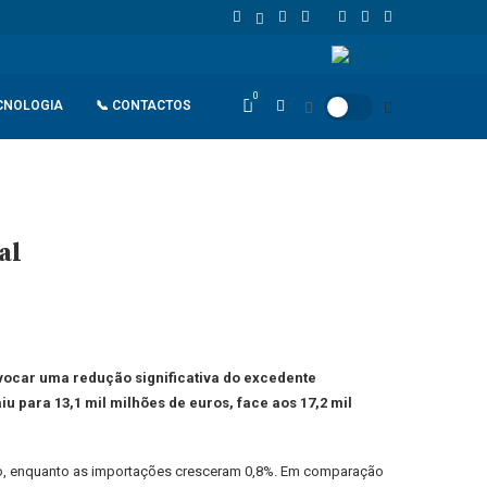
gola
Espanha dá ultimato à Itália para suspender controlos front
0
CNOLOGIA
📞 CONTACTOS
al
ocar uma redução significativa do excedente
u para 13,1 mil milhões de euros, face aos 17,2 mil
rio, enquanto as importações cresceram 0,8%. Em comparação