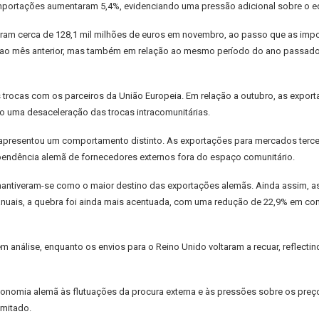
portações aumentaram 5,4%, evidenciando uma pressão adicional sobre o equ
aram cerca de 128,1 mil milhões de euros em novembro, ao passo que as impo
e ao mês anterior, mas também em relação ao mesmo período do ano passado
s trocas com os parceiros da União Europeia. Em relação a outubro, as expor
o uma desaceleração das trocas intracomunitárias.
apresentou um comportamento distinto. As exportações para mercados tercei
endência alemã de fornecedores externos fora do espaço comunitário.
 mantiveram-se como o maior destino das exportações alemãs. Ainda assim, a
s anuais, a quebra foi ainda mais acentuada, com uma redução de 22,9% em
análise, enquanto os envios para o Reino Unido voltaram a recuar, reflectind
conomia alemã às flutuações da procura externa e às pressões sobre os pre
imitado.