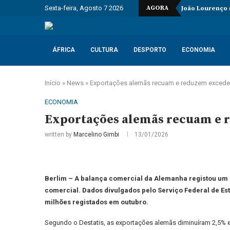
Sexta-feira, Agosto 7 2026
AGORA
João Lourenço
ÁFRICA
CULTURA
DESPORTO
ECONOMIA
Início
»
News
»
Exportações alemãs recuam e reduzem exceden
ECONOMIA
Exportações alemãs recuam e 
written by
Marcelino Gimbi
13/01/2026
Berlim – A balança comercial da Alemanha registou um 
comercial. Dados divulgados pelo Serviço Federal de Esta
milhões registados em outubro.
Segundo o Destatis, as exportações alemãs diminuíram 2,5% 