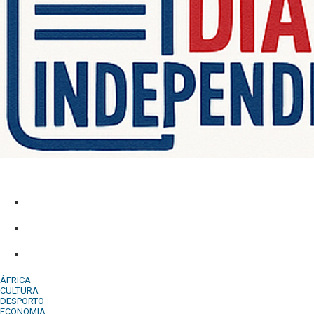
Diário Independente (DI)
é um Jornal digital generalista ao serv
contactos:
Whatsapp:
+244 927 209 599;
Comercial:
COMERCIAL@DIARIOINDEPENDENTE.INFO
Denuncia:
REDACAO@DIARIOINDEPENDENTE.INFO
ÁFRICA
CULTURA
DESPORTO
ECONOMIA