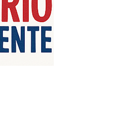
iço de Angola, com uma linha editorial própria e Independente do