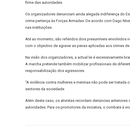
firme das autoridades.
Os organizadores denunciam ainda alegada indiferença do Esta
crime pertença às Forças Armadas. De acordo com Dago Nível, h
nas instituições.
Até ao momento, são referidos dois presumíveis envolvidos no
com o objectivo de agravar as penas aplicadas aos crimes de 
Na visão dos organizadores, a actual lei é excessivamente br
A marcha pretende também mobilizar profissionais de diferent
responsabilização dos agressores.
“A violência contra mulheres e meninas não pode ser tratada
sectores da sociedade.
Além deste caso, os ativistas recordam denúncias anteriores
autoridades. Para os promotores da iniciativa, o combate à v