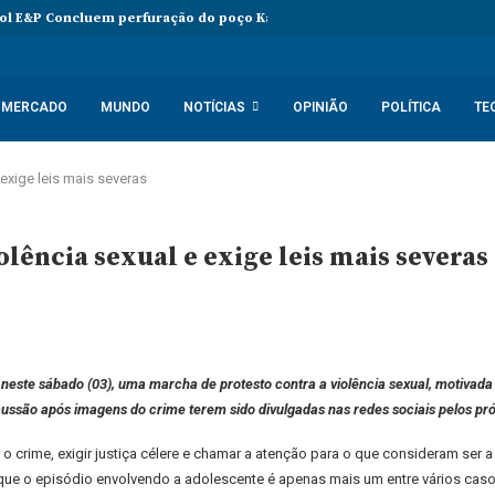
l E&P Concluem perfuração do poço Katambi-2 do bloco 24
PIB da 
MERCADO
MUNDO
NOTÍCIAS
OPINIÃO
POLÍTICA
TE
exige leis mais severas
ência sexual e exige leis mais severas
este sábado (03), uma marcha de protesto contra a violência sexual, motivada
ssão após imagens do crime terem sido divulgadas nas redes sociais pelos pr
 crime, exigir justiça célere e chamar a atenção para o que consideram ser a
ma que o episódio envolvendo a adolescente é apenas mais um entre vários c