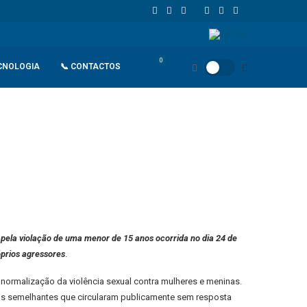
União Europeia atinge 18,8 biliões de euros em 2025 e Alemanha reforç
0
CNOLOGIA
📞 CONTACTOS
 pela violação de uma menor de 15 anos ocorrida no dia 24 de
óprios agressores
.
 normalização da violência sexual contra mulheres e meninas.
asos semelhantes que circularam publicamente sem resposta