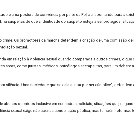
do e uma postura de conivência por parte da Polícia, apontando para a exis
á suspeitas de que a identidade do suspeito esteja a ser protegida, situaçã
 crime. Os promotores da marcha defendem a criação de uma comissão de inqu
violação sexual.
anda em relação à violência sexual quando comparada a outros crimes, o que c
es áreas, como juristas, médicos, psicólogos e terapeutas, para um debate 
 com silêncio. Uma sociedade que se cala acaba por ser cúmplice”, defendem
 de abusos ocorridos inclusive em esquadras policiais, situações que, segun
iolência sexual exige não apenas condenação pública, mas também reformas le