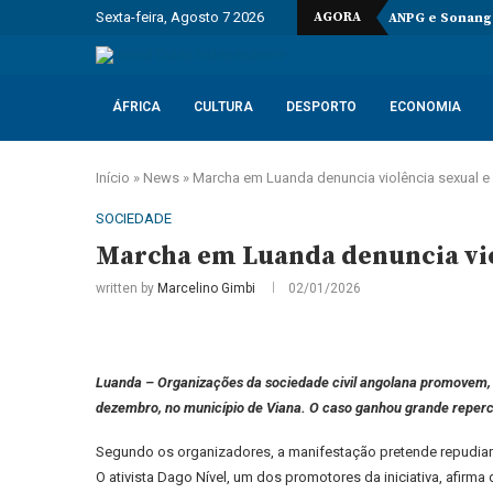
Sexta-feira, Agosto 7 2026
AGORA
ANPG e Sonango
ÁFRICA
CULTURA
DESPORTO
ECONOMIA
Início
»
News
»
Marcha em Luanda denuncia violência sexual e 
SOCIEDADE
Marcha em Luanda denuncia viol
written by
Marcelino Gimbi
02/01/2026
Luanda – Organizações da sociedade civil angolana promovem, n
dezembro, no município de Viana. O caso ganhou grande repercu
Segundo os organizadores, a manifestação pretende repudiar o
O ativista Dago Nível, um dos promotores da iniciativa, afir