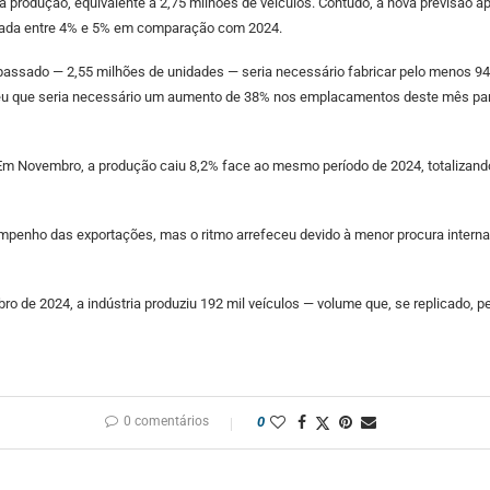
 produção, equivalente a 2,75 milhões de veículos. Contudo, a nova previsão ap
tuada entre 4% e 5% em comparação com 2024.
passado — 2,55 milhões de unidades — seria necessário fabricar pelo menos 94
eceu que seria necessário um aumento de 38% nos emplacamentos deste mês para
m Novembro, a produção caiu 8,2% face ao mesmo período de 2024, totalizand
mpenho das exportações, mas o ritmo arrefeceu devido à menor procura intern
 de 2024, a indústria produziu 192 mil veículos — volume que, se replicado, per
0 comentários
0