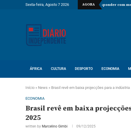
Sexta-feira, Agosto 7 2026
AGORA
der controlos fronteiriços e ameaça responder com medidas recíprocas
ÁFRICA
CULTURA
DESPORTO
ECONOMIA
M
Início
»
News
»
Brasil revê em baixa projecções para a indústr
ECONOMIA
Brasil revê em baixa projecçõe
2025
written by
Marcelino Gimbi
09/12/2025