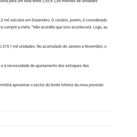
onta para um total entre 2,65 e 2,68 milhões de unidades
,3 mil veículos em Dezembro. O cenário, porém, é considerado
 cumprir a meta. “Não acredito que isso acontecerá. Logo, as
o 219,1 mil unidades. No acumulado de Janeiro a Novembro, o
a e à necessidade de ajustamento dos estoques das
mitirá aproximar o sector do limite inferior da nova previsão