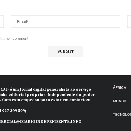
xt time I comment.
ÁFRICA
 (DI)
é um Jornal digital generalista ao serviço
inha editorial própria e Independente do poder
o. Com esta empresa para estar em contactos:
MUNDO
 927 209 599;
TECNOLO
ERCIAL@DIARIOINDEPENDENTE.INFO