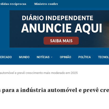
Ministro confirma regresso de Manuel Chang a Moçambique e remet
ERCADO
MUNDO
NOTÍCIAS
OPINIÃO
POLÍTICA
TECNOL
ia automóvel e prevê crescimento mais moderado em 2025
s para a indústria automóvel e prevê 