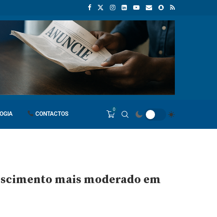
e processos à Justiça
Comunicar para construir a Nação: O desafi
0
OGIA
CONTACTOS
crescimento mais moderado em