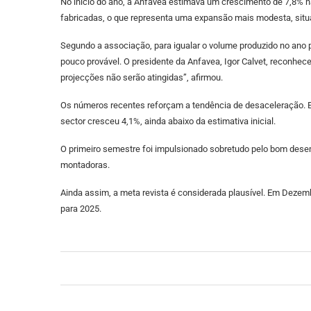
No início do ano, a Anfavea estimava um crescimento de 7,8% na
fabricadas, o que representa uma expansão mais modesta, si
Segundo a associação, para igualar o volume produzido no ano 
pouco provável. O presidente da Anfavea, Igor Calvet, reconh
projecções não serão atingidas”, afirmou.
Os números recentes reforçam a tendência de desaceleração. E
sector cresceu 4,1%, ainda abaixo da estimativa inicial.
O primeiro semestre foi impulsionado sobretudo pelo bom dese
montadoras.
Ainda assim, a meta revista é considerada plausível. Em Dezembro
para 2025.