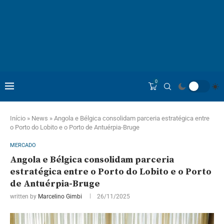
0
Início
»
News
»
Angola e Bélgica consolidam parceria estratégica entre
o Porto do Lobito e o Porto de Antuérpia-Bruge
MERCADO
Angola e Bélgica consolidam parceria
estratégica entre o Porto do Lobito e o Porto
de Antuérpia-Bruge
written by
Marcelino Gimbi
26/11/2025