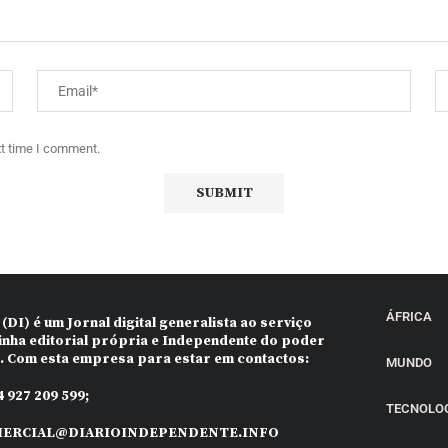
xt time I comment.
ÁFRICA
 (DI)
é um Jornal digital generalista ao serviço
inha editorial própria e Independente do poder
o. Com esta empresa para estar em contactos:
MUNDO
 927 209 599;
TECNOLO
ERCIAL@DIARIOINDEPENDENTE.INFO