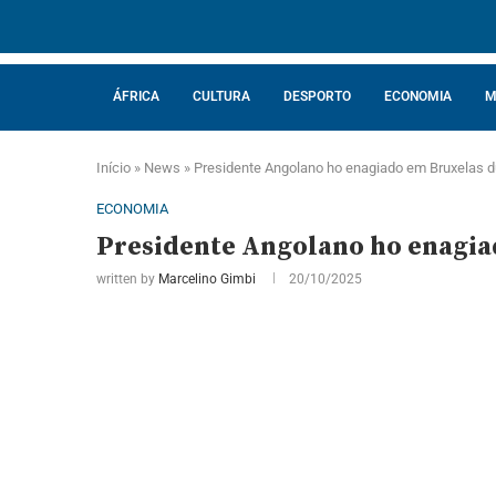
ÁFRICA
CULTURA
DESPORTO
ECONOMIA
M
Início
»
News
»
Presidente Angolano ho enagiado em Bruxelas d
ECONOMIA
Presidente Angolano ho enagia
written by
Marcelino Gimbi
20/10/2025