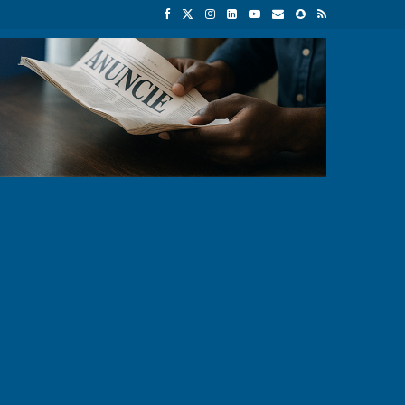
m benefício próprio
Autocarros municipais chegaram à cidade e já 