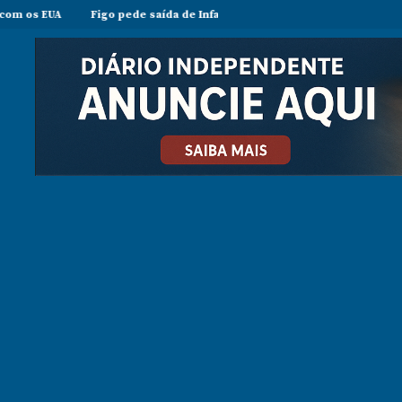
A
Figo pede saída de Infantino e acusa presidente da FIFA de agir e