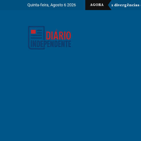
Quinta-feira, Agosto 6 2026
AGORA
tima no Estreito de Ormuz enquanto persistem divergências com os EU