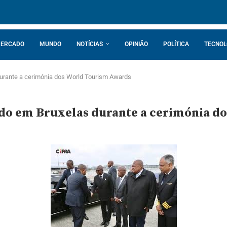
ERCADO
MUNDO
NOTÍCIAS
OPINIÃO
POLÍTICA
TECNOL
urante a cerimónia dos World Tourism Awards
do em Bruxelas durante a cerimónia d