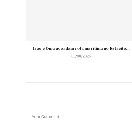
Irão e Omã acordam rota marítima no Estreito...
05/08/2026