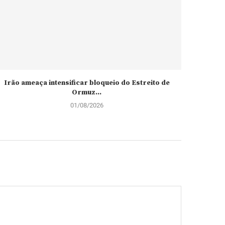
Irão ameaça intensificar bloqueio do Estreito de
Governo d
Ormuz...
01/08/2026