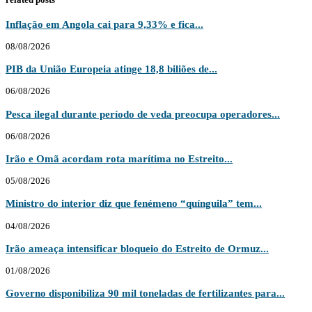
Inflação em Angola cai para 9,33% e fica...
08/08/2026
PIB da União Europeia atinge 18,8 biliões de...
06/08/2026
Pesca ilegal durante período de veda preocupa operadores...
06/08/2026
Irão e Omã acordam rota marítima no Estreito...
05/08/2026
Ministro do interior diz que fenémeno “quínguila” tem...
04/08/2026
Irão ameaça intensificar bloqueio do Estreito de Ormuz...
01/08/2026
Governo disponibiliza 90 mil toneladas de fertilizantes para...