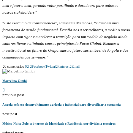
bem e fazer o bem, gerando valor partilhado e duradouro para todos os
nossos stakeholders
.”
“
Este exercício de transparência
”, acrescenta Mamboza, “
é também uma
ferramenta de gestão fundamental. Desafia-nos a ser melhores, a medir o nosso
impacto com rigor e a acelerar a transição para um modelo de negócio ainda
mais resiliente e alinhado com os princípios do Pacto Global. Estamos a
investir não só no futuro do Grupo, mas no futuro sustentável de Angola e das
comunidades que servimos.”
0 comentários
0
Facebook
Twitter
Pinterest
Email
Marcelino Gimbi
previous post
Angola reforça desenvolvimento agrícola e industrial para diversificar a economia
next post
Músico Naice Zulo sob termo de Identidade e Residência por dívidas a terceiros
related posts