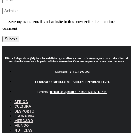
Save my name, email, and website in this browser for the next time I
comment.
Diário Independente (DI)
é um Jornal digital generalista ao serviço de Angola, com uma linha editorial
própria e Independente do poder político e económico. Com esta empresa para estar em contactos:
Whatsapp:
+244 927 209 599;
Comercial:
COMERCIAL@DIARIOINDEPENDENTE.INFO
Denuncia:
REDACAO@DIARIOINDEPENDENTE.INFO
ÁFRICA
CULTURA
DESPORTO
ECONOMIA
MERCADO
MUNDO
NOTÍCIAS