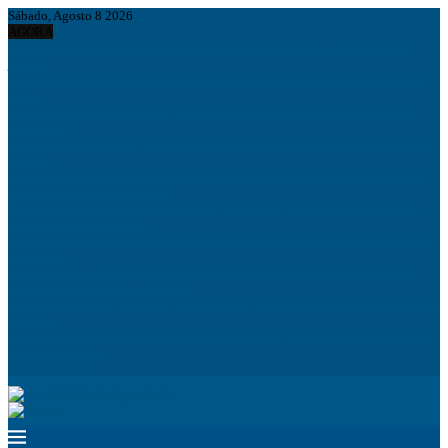
Sábado, Agosto 8 2026
AGORA
África do Sul deteve quase 60 mil estrangeiros em situação irregular desde
janeiro
Standard Bank Angola reforça financiamento sustentável e aposta no impacto
social
Inflação em Angola cai para 9,33% e fica abaixo dos 10% pela primeira vez
desde 2015
Eclipse solar: poucos segundos sem proteção podem causar danos permanentes
na visão
Nova Lei das Informações Falsas em Angola levanta debate sobre liberdade de
expressão e poderes do Estado
Bielorrússia classifica Euronews como “extremista” e Tsikhanouskaya acusa
Lukashenko de retaliação
João Lourenço recebe cumprimentos de despedida do embaixador do Vietname
em Angola
Espanha dá ultimato à Itália para suspender controlos fronteiriços e ameaça
responder com medidas recíprocas
Ministro confirma regresso de Manuel Chang a Moçambique e remete processos
à Justiça
Comunicar para construir a Nação: O desafio estratégico de Angola aos 50 Anos
de Independência