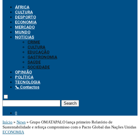
ÁFRICA
CULTURA
DESPORTO
ECONOMIA
MERCADO
MUNDO
NOTÍCIAS
CRIME
CULTURA
EDUCAÇÃO
GASTRONOMIA
SAÚDE
SOCIEDADE
OPINIÃO
POLÍTICA
TECNOLOGIA
📞 Contactos
Search
0
Início
»
News
»
Grupo OMATAPALO lança primeiro Relatório de
Sustentabilidade e reforça compromisso com o Pacto Global das Nações Unidas
ECONOMIA