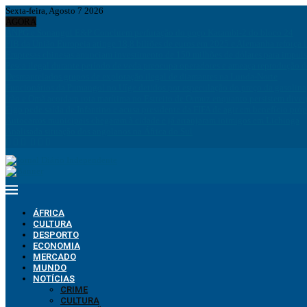
Sexta-feira, Agosto 7 2026
AGORA
ANPG e Sonangol E&P Concluem perfuração do poço Katambi-2 do bloco 24
PIB da União Europeia atinge 18,8 biliões de euros em 2025 e Alemanha reforça 
Empresas chinesas anunciam investimento de 150 milhões de dólares para impuls
Pesca ilegal durante período de veda preocupa operadores e ameaça reprodução 
Desmantelados grupos de exploração ilegal de diamantes na Lunda-Norte
Funcionários da Pumangol no Uíge detidos por especulação do preço da gasolina
Irão e Omã acordam rota marítima no Estreito de Ormuz enquanto persistem div
Figo pede saída de Infantino e acusa presidente da FIFA de agir em benefício próp
Autocarros municipais chegaram à cidade e já arranjaram inimigos em Lichinga
Analisada situação dos angolanos na África do Sul
ÁFRICA
CULTURA
DESPORTO
ECONOMIA
MERCADO
MUNDO
NOTÍCIAS
CRIME
CULTURA