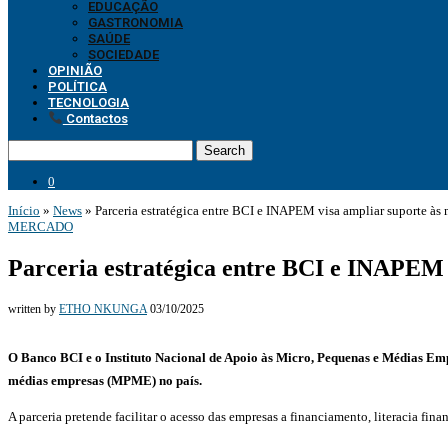
EDUCAÇÃO
GASTRONOMIA
SAÚDE
SOCIEDADE
OPINIÃO
POLÍTICA
TECNOLOGIA
Contactos
Search
0
Início
»
News
»
Parceria estratégica entre BCI e INAPEM visa ampliar suporte às
MERCADO
Parceria estratégica entre BCI e INAPEM 
written by
ETHO NKUNGA
03/10/2025
O Banco BCI e o Instituto Nacional de Apoio às Micro, Pequenas e Médias E
médias empresas (MPME) no país.
‎‎A parceria pretende facilitar o acesso das empresas a financiamento, literacia f