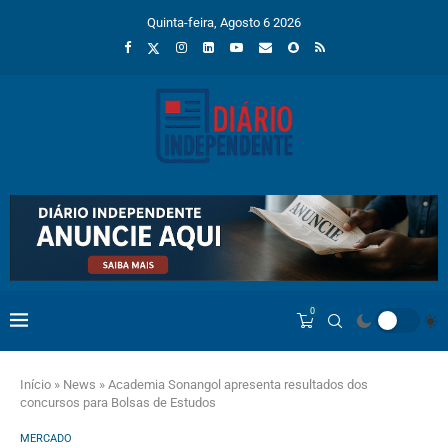
Quinta-feira, Agosto 6 2026
0
Início
»
News
»
Academia Sonangol apresenta resultados dos
concursos para Bolsas de Estudos
MERCADO