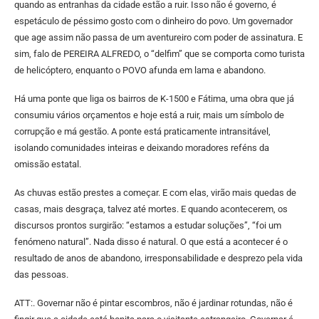
quando as entranhas da cidade estão a ruir. Isso não é governo, é
espetáculo de péssimo gosto com o dinheiro do povo. Um governador
que age assim não passa de um aventureiro com poder de assinatura. E
sim, falo de PEREIRA ALFREDO, o “delfim” que se comporta como turista
de helicóptero, enquanto o POVO afunda em lama e abandono.
Há uma ponte que liga os bairros de K-1500 e Fátima, uma obra que já
consumiu vários orçamentos e hoje está a ruir, mais um símbolo de
corrupção e má gestão. A ponte está praticamente intransitável,
isolando comunidades inteiras e deixando moradores reféns da
omissão estatal.
As chuvas estão prestes a começar. E com elas, virão mais quedas de
casas, mais desgraça, talvez até mortes. E quando acontecerem, os
discursos prontos surgirão: “estamos a estudar soluções”, “foi um
fenómeno natural”. Nada disso é natural. O que está a acontecer é o
resultado de anos de abandono, irresponsabilidade e desprezo pela vida
das pessoas.
ATT:. Governar não é pintar escombros, não é jardinar rotundas, não é