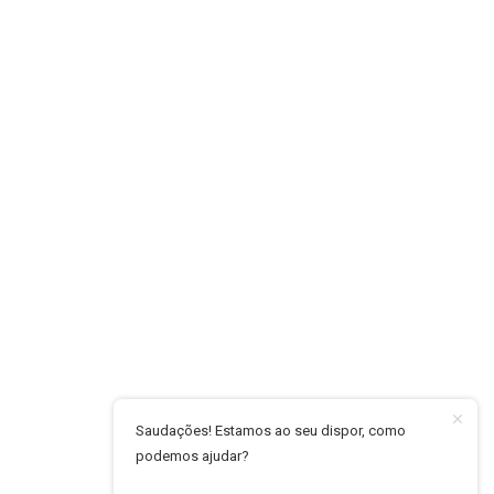
 poder político e económico. Com esta empresa para estar em
 poder político e económico. Com esta empresa para estar em
Saudações! Estamos ao seu dispor, como
podemos ajudar?