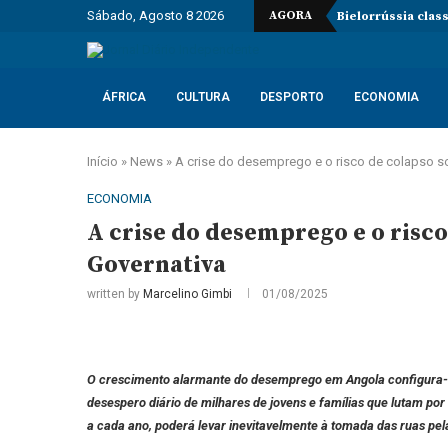
Sábado, Agosto 8 2026
AGORA
Bielorrússia clas
ÁFRICA
CULTURA
DESPORTO
ECONOMIA
Início
»
News
»
A crise do desemprego e o risco de colapso 
ECONOMIA
A crise do desemprego e o risc
Governativa
written by
Marcelino Gimbi
01/08/2025
O crescimento alarmante do desemprego em Angola configura-se 
desespero diário de milhares de jovens e famílias que lutam por
a cada ano, poderá levar inevitavelmente à tomada das ruas pel