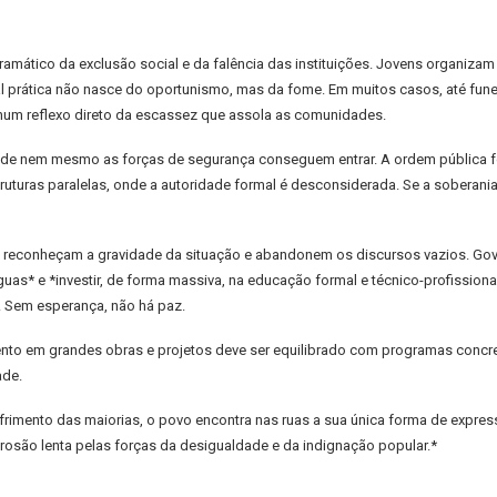
dramático da exclusão social e da falência das instituições. Jovens organiz
l prática não nasce do oportunismo, mas da fome. Em muitos casos, até fun
um reflexo direto da escassez que assola as comunidades.
e nem mesmo as forças de segurança conseguem entrar. A ordem pública foi 
turas paralelas, onde a autoridade formal é desconsiderada. Se a soberania n
s reconheçam a gravidade da situação e abandonem os discursos vazios. Gove
s* e *investir, de forma massiva, na educação formal e técnico-profissiona
. Sem esperança, não há paz.
mento em grandes obras e projetos deve ser equilibrado com programas concr
ade.
ofrimento das maiorias, o povo encontra nas ruas a sua única forma de expre
 erosão lenta pelas forças da desigualdade e da indignação popular.*