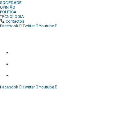
SOCIEDADE
OPINIÃO
POLÍTICA
TECNOLOGIA
Contactos
Facebook
Twitter
Youtube
Diário Independente (DI)
é um Jornal digital generalista ao serv
contactos:
Whatsapp:
+244 927 209 599;
Comercial:
COMERCIAL@DIARIOINDEPENDENTE.INFO
Denuncia:
REDACAO@DIARIOINDEPENDENTE.INFO
Facebook
Twitter
Youtube
Diário Independente (DI)
é um Jornal digital generalista ao serv
contactos:
Whatsapp:
+244 927 209 599;
COMERCIAL@DIARIOINDEPENDENTE.INFO
REDACAO@DIARIOINDEPENDENTE.INFO