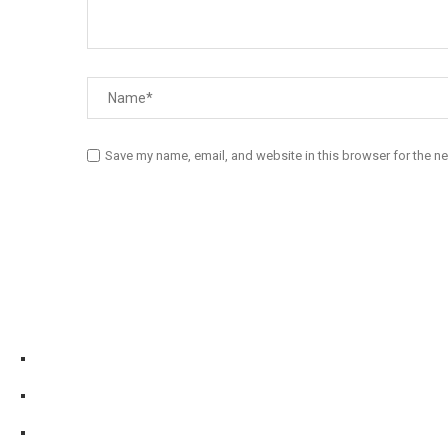
Save my name, email, and website in this browser for the n
Diário Independente (DI)
é um Jornal digital generalista ao serv
contactos:
Whatsapp:
+244 927 209 599;
Comercial:
COMERCIAL@DIARIOINDEPENDENTE.INFO
Denuncia:
REDACAO@DIARIOINDEPENDENTE.INFO