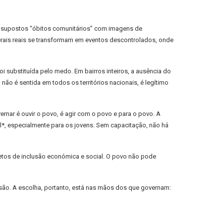
am supostos “óbitos comunitários” com imagens de
erais reais se transformam em eventos descontrolados, onde
substituída pelo medo. Em bairros inteiros, a ausência do
ão é sentida em todos os territórios nacionais, é legítimo
rnar é ouvir o povo, é agir com o povo e para o povo. A
l*, especialmente para os jovens. Sem capacitação, não há
etos de inclusão económica e social. O povo não pode
ssão. A escolha, portanto, está nas mãos dos que governam: