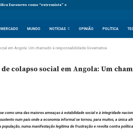
sifica Euronews como “extremista” e Tsikhanouskaya acusa Lukashenko 
MERCADO
MUNDO
NOTÍCIAS
OPINIÃO
POLÍTICA
TE
social em Angola: Um chamado à responsabilidade Governativa
o de colapso social em Angola: Um cha
como uma das maiores ameaças à estabilidade social e à integridade nacional.
 sustento num país onde a economia informal se tornou, para muitos, a única al
a população, numa manifestação legítima de frustração e revolta contra polític