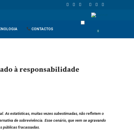
de retaliação
João Lourenço recebe cumprimentos de despedida d
CNOLOGIA
CONTACTOS
0
mado à responsabilidade
 As estatísticas, muitas vezes subestimadas, não refletem o
ternativa de sobrevivência. Esse cenário, que vem se agravando
as públicas fracassadas.