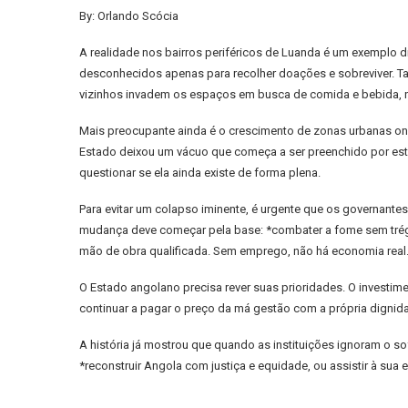
By: Orlando Scócia
A realidade nos bairros periféricos de Luanda é um exemplo 
desconhecidos apenas para recolher doações e sobreviver. Ta
vizinhos invadem os espaços em busca de comida e bebida, n
Mais preocupante ainda é o crescimento de zonas urbanas ond
Estado deixou um vácuo que começa a ser preenchido por estru
questionar se ela ainda existe de forma plena.
Para evitar um colapso iminente, é urgente que os governante
mudança deve começar pela base: *combater a fome sem trégua
mão de obra qualificada. Sem emprego, não há economia real
O Estado angolano precisa rever suas prioridades. O investi
continuar a pagar o preço da má gestão com a própria dignid
A história já mostrou que quando as instituições ignoram o s
*reconstruir Angola com justiça e equidade, ou assistir à sua