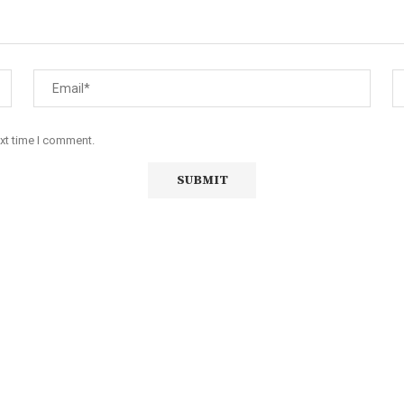
ext time I comment.
iço de Angola, com uma linha editorial própria e Independente do