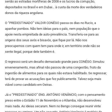
senão as estradas mortíferas de 2008 e os lucros da corrupção,
depositados no Brasil e em Dubai… à custa da morte dos verdadeiros
donos da riqueza angolana.
O “PREDESTINADO” VALDIR CONÉGO passa os dias no Rucio, a
apanhar pombos. Não tem ideias para o país, nem população que o
apoie nesta empreitada de auto-prevalência. Transferiu-se para as
origens dos seus avós e bisavós, que fique por lá. Não nos
preocupemos com quem tem para onde ir, em território onde não se
sente ilegal, porque dele também é.
O regresso será um desafio demasiado grande para CONÉGO. Simulou
envenenamento, mas afinal não passou de uma congestão, fruto da
ingestão de alimentos para os quais não estava habilitado. Se regressar,
terá de provar as acusações que fez publicamente. Talvez seja mais
viável como candidato em Oeiras.
Já o “PREDESTINADO” ENG. ANTÓNIO VENÂNCIO, com o pensamento
preso entre o Estádio 11 de Novembro e o Kilamba, não desenvolveu
mais nada. As ideias secaram. Nem no Bengo consegue reunir vinte
pessoas ou amigos. Um não-assunto. António Venâncio é matéria de