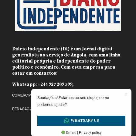
Diário Independente (DI)
é um Jornal digital
generalista ao serviço de Angola, com uma linha
editorial própria e Independente do poder
político e económico. Com esta empresa para
estar em contactos:
Whatsapp:
+244 927 209 599;
COMERCIAL@DIARIOINDEPENDENTE.INFO
Saudações! Estamos ao seu dispor, como
podemos ajudar?
REDACAO@DIARIOINDEPENDENTE.INFO
WHATSAPP US
Online | Privacy policy