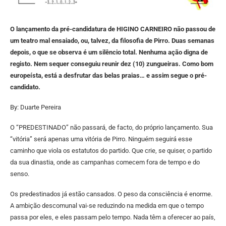
O lançamento da pré-candidatura de HIGINO CARNEIRO não passou de
um teatro mal ensaiado, ou, talvez, da filosofia de Pirro. Duas semanas
depois, o que se observa é um silêncio total. Nenhuma ação digna de
registo. Nem sequer conseguiu reunir dez (10) zungueiras. Como bom
europeísta, está a desfrutar das belas praias… e assim segue o pré-
candidato.
By: Duarte Pereira
O “PREDESTINADO” não passará, de facto, do próprio lançamento. Sua
“vitória” será apenas uma vitória de Pirro. Ninguém seguirá esse
caminho que viola os estatutos do partido. Que crie, se quiser, o partido
da sua dinastia, onde as campanhas comecem fora de tempo e do
senso.
Os predestinados já estão cansados. O peso da consciência é enorme.
A ambição descomunal vai-se reduzindo na medida em que o tempo
passa por eles, e eles passam pelo tempo. Nada têm a oferecer ao país,