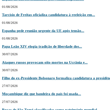
01/08/2026
Tarcísio de Freitas oficializa candidatura à reeleição em...
01/08/2026
Espanha pede reunião urgente da UE após tensão...
01/08/2026
Papa Leão XIV elogia tradição de liberdade dos...
30/07/2026
Ataques russos provocam oito mortos na Ucrânia e...
30/07/2026
Filho do ex-Presidente Bolsonaro formaliza candidatura a presidênc
27/07/2026
Moçambique diz que bandeira do país foi usada...
27/07/2026
Roças de São Tomé classificadas como património mundial...