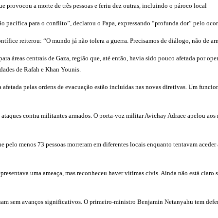
que provocou a morte de três pessoas e feriu dez outras, incluindo o pároco local
o pacífica para o conflito”, declarou o Papa, expressando “profunda dor” pelo oco
tífice reiterou: “O mundo já não tolera a guerra. Precisamos de diálogo, não de ar
ra áreas centrais de Gaza, região que, até então, havia sido pouco afetada por ope
cidades de Rafah e Khan Younis.
na afetada pelas ordens de evacuação estão incluídas nas novas diretivas. Um funci
r os ataques contra militantes armados. O porta-voz militar Avichay Adraee apelou a
 pelo menos 73 pessoas morreram em diferentes locais enquanto tentavam aceder a 
epresentava uma ameaça, mas reconheceu haver vítimas civis. Ainda não está claro s
nuam sem avanços significativos. O primeiro-ministro Benjamin Netanyahu tem defend