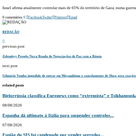
Israel afirma atualmente controlar mais de 65% do território de Gaza, numa guerra
0 comentários
0
Facebook
Twitter
Pinterest
Email
REDAÇÃO
previous post
Zelenskyy Propõe Nova Ronda de Negociações de Paz com a Rússia
next post
Gilmário Vemba impedido de entrar em Moçambique e cancelamento de Show gera reaçõe
related posts
Bielorrússia classifica Euronews como “extremista” e Tsikhanouska
08/08/2026
Espanha dá ultimato à Itália para suspender controlos...
07/08/2026
Espião do SIS foi condenado por vender segredos...