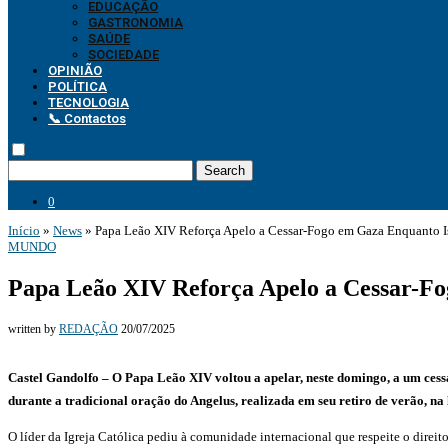
EDUCAÇÃO
GASTRONOMIA
SAÚDE
SOCIEDADE
OPINIÃO
POLÍTICA
TECNOLOGIA
📞 Contactos
Search
0
Início
»
News
»
Papa Leão XIV Reforça Apelo a Cessar-Fogo em Gaza Enquanto I
MUNDO
Papa Leão XIV Reforça Apelo a Cessar-F
written by
REDAÇÃO
20/07/2025
Castel Gandolfo – O Papa Leão XIV voltou a apelar, neste domingo, a um cess
durante a tradicional oração do Angelus, realizada em seu retiro
de verão, na 
O líder da Igreja Católica pediu à comunidade internacional que respeite o direi