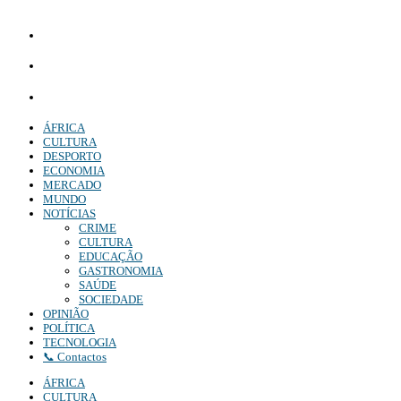
Diário Independente (DI)
é um Jornal digital generalista ao serviço de Angola, com uma linha editorial própr
Whatsapp:
+244 927 209 599;
Comercial:
COMERCIAL@DIARIOINDEPENDENTE.INFO
Denuncia:
REDACAO@DIARIOINDEPENDENTE.INFO
ÁFRICA
CULTURA
DESPORTO
ECONOMIA
MERCADO
MUNDO
NOTÍCIAS
CRIME
CULTURA
EDUCAÇÃO
GASTRONOMIA
SAÚDE
SOCIEDADE
OPINIÃO
POLÍTICA
TECNOLOGIA
📞 Contactos
ÁFRICA
CULTURA