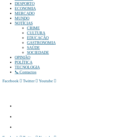
DESPORTO
ECONOMIA
MERCADO
MUNDO
NOTÍCIAS
CRIME
CULTURA
EDUCAÇÃO
GASTRONOMIA
SAÚDE
SOCIEDADE
OPINIÃO
POLÍTICA
TECNOLOGIA
📞 Contactos
Facebook
Twitter
Youtube
Diário Independente (DI)
é um Jornal digital generalista ao serviço de Angola, com uma linha editorial própr
Whatsapp:
+244 927 209 599;
Comercial:
COMERCIAL@DIARIOINDEPENDENTE.INFO
Denuncia:
REDACAO@DIARIOINDEPENDENTE.INFO