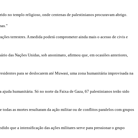
rrido no templo religioso, onde centenas de palestinianos procuravam abrigo.
mas.”
rações terrestres. A medida poderá comprometer ainda mais o acesso de civis e
onário das Nações Unidas, sob anonimato, afirmou que, em ocasiões anteriores,
os residentes para se deslocarem até Muwasi, uma zona humanitária improvisada na
ajuda humanitária. Só no norte da Faixa de Gaza, 67 palestinianos terão sido
e todas as mortes resultaram da ação militar ou de conflitos paralelos com grupos
ido que a intensificação das ações militares serve para pressionar o grupo