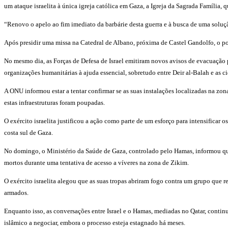
um ataque israelita à única igreja católica em Gaza, a Igreja da Sagrada Família, 
“Renovo o apelo ao fim imediato da barbárie desta guerra e à busca de uma soluçã
Após presidir uma missa na Catedral de Albano, próxima de Castel Gandolfo, o pon
No mesmo dia, as Forças de Defesa de Israel emitiram novos avisos de evacuação pa
organizações humanitárias à ajuda essencial, sobretudo entre Deir al-Balah e as 
A ONU informou estar a tentar confirmar se as suas instalações localizadas na zo
estas infraestruturas foram poupadas.
O exército israelita justificou a ação como parte de um esforço para intensifica
costa sul de Gaza.
No domingo, o Ministério da Saúde de Gaza, controlado pelo Hamas, informou que
mortos durante uma tentativa de acesso a víveres na zona de Zikim.
O exército israelita alegou que as suas tropas abriram fogo contra um grupo que r
armados.
Enquanto isso, as conversações entre Israel e o Hamas, mediadas no Qatar, conti
islâmico a negociar, embora o processo esteja estagnado há meses.