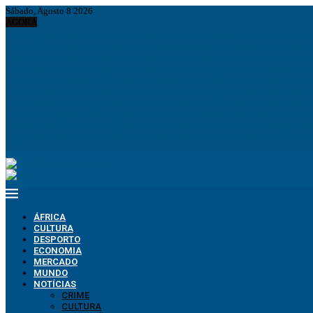
Sábado, Agosto 8 2026
AGORA
África do Sul deteve quase 60 mil estrangeiros em situação irregular desde janeir
Standard Bank Angola reforça financiamento sustentável e aposta no impacto soc
Inflação em Angola cai para 9,33% e fica abaixo dos 10% pela primeira vez desd
Eclipse solar: poucos segundos sem proteção podem causar danos permanentes na
Nova Lei das Informações Falsas em Angola levanta debate sobre liberdade de ex
Bielorrússia classifica Euronews como “extremista” e Tsikhanouskaya acusa Luk
João Lourenço recebe cumprimentos de despedida do embaixador do Vietname 
Espanha dá ultimato à Itália para suspender controlos fronteiriços e ameaça resp
Ministro confirma regresso de Manuel Chang a Moçambique e remete processos à
Comunicar para construir a Nação: O desafio estratégico de Angola aos 50 Anos 
ÁFRICA
CULTURA
DESPORTO
ECONOMIA
MERCADO
MUNDO
NOTÍCIAS
CRIME
CULTURA