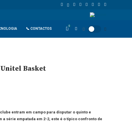
 União Europeia atinge 18,8 biliões de euros em 2025 e Alemanha reforç
0
CNOLOGIA
📞 CONTACTOS
 Unitel Basket
rclube entram em campo para disputar o quinto e
a série empatada em 2-2, este é o típico confronto de