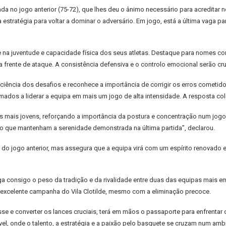
da no jogo anterior (75-72), que lhes deu o ânimo necessário para acreditar n
ir a estratégia para voltar a dominar o adversário. Em jogo, está a última vaga 
te na juventude e capacidade física dos seus atletas. Destaque para nomes c
a frente de ataque. A consistência defensiva e o controlo emocional serão cru
nsciência dos desafios e reconhece a importância de corrigir os erros come
os a liderar a equipa em mais um jogo de alta intensidade. A resposta colet
mais jovens, reforçando a importância da postura e concentração num jogo 
o que mantenham a serenidade demonstrada na última partida”, declarou.
o jogo anterior, mas assegura que a equipa virá com um espírito renovado e pr
arrega consigo o peso da tradição e da rivalidade entre duas das equipas ma
a excelente campanha do Vila Clotilde, mesmo com a eliminação precoce.
e e converter os lances cruciais, terá em mãos o passaporte para enfrentar o 
el, onde o talento, a estratégia e a paixão pelo basquete se cruzam num amb