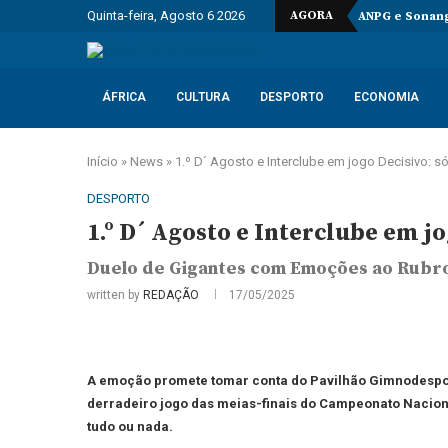
Quinta-feira, Agosto 6 2026
AGORA
ANPG e Sonang
ÁFRICA
CULTURA
DESPORTO
ECONOMIA
Início
»
News
»
1.º D´ Agosto e Interclube em jogo Decisivo: só
DESPORTO
1.º D´ Agosto e Interclube em jo
Duelo de Gigantes com Emoções ao Rubr
written by
REDAÇÃO
17/05/2025
A emoção promete tomar conta do Pavilhão Gimnodesporti
derradeiro jogo das meias-finais do Campeonato Naciona
tudo ou nada.