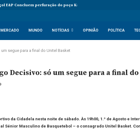
ol E&P Concluem perfuração do poço Katambi-2 do bloco 24
PIB da
MERCADO
MUNDO
NOTÍCIAS
OPINIÃO
POLÍTICA
TE
 um segue para a final do Unitel Basket
go Decisivo: só um segue para a final do
o
vo da Cidadela nesta noite de sábado. Às 19h00, 1.º de Agosto e Inte
l Sénior Masculino de Basquetebol – o consagrado Unitel Basket. Com 