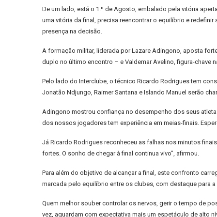
De um lado, está o 1.º de Agosto, embalado pela vitória aperta
uma vitória da final, precisa reencontrar o equilíbrio e redefin
presença na decisão.
A formação militar, liderada por Lazare Adingono, aposta for
duplo no último encontro – e Valdemar Avelino, figura-chave n
Pelo lado do Interclube, o técnico Ricardo Rodrigues tem co
Jonatão Ndjungo, Raimer Santana e Islando Manuel serão chamad
Adingono mostrou confiança no desempenho dos seus atletas 
dos nossos jogadores tem experiência em meias-finais. Esper
Já Ricardo Rodrigues reconheceu as falhas nos minutos finais d
fortes. O sonho de chegar à final continua vivo”, afirmou.
Para além do objetivo de alcançar a final, este confronto c
marcada pelo equilíbrio entre os clubes, com destaque para 
Quem melhor souber controlar os nervos, gerir o tempo de poss
vez, aguardam com expectativa mais um espetáculo de alto nív