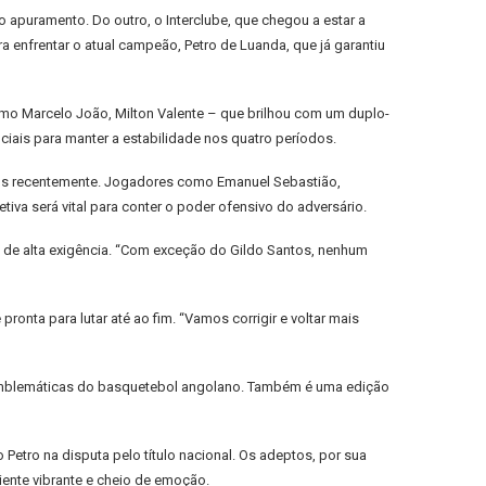
o apuramento. Do outro, o Interclube, que chegou a estar a
para enfrentar o atual campeão, Petro de Luanda, que já garantiu
omo Marcelo João, Milton Valente – que brilhou com um duplo-
ciais para manter a estabilidade nos quatro períodos.
tidos recentemente. Jogadores como Emanuel Sebastião,
iva será vital para conter o poder ofensivo do adversário.
de alta exigência. “Com exceção do Gildo Santos, nenhum
onta para lutar até ao fim. “Vamos corrigir e voltar mais
is emblemáticas do basquetebol angolano. Também é uma edição
Petro na disputa pelo título nacional. Os adeptos, por sua
iente vibrante e cheio de emoção.