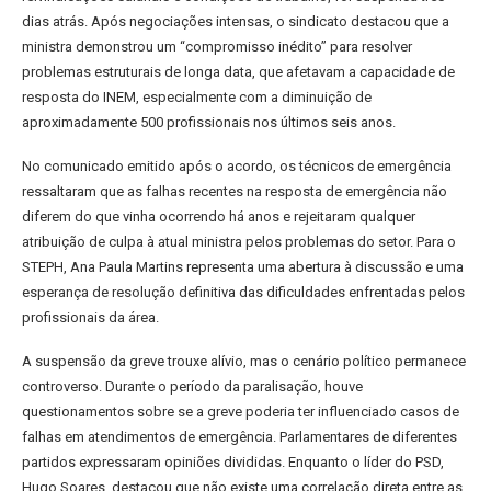
dias atrás. Após negociações intensas, o sindicato destacou que a
ministra demonstrou um “compromisso inédito” para resolver
problemas estruturais de longa data, que afetavam a capacidade de
resposta do INEM, especialmente com a diminuição de
aproximadamente 500 profissionais nos últimos seis anos.
No comunicado emitido após o acordo, os técnicos de emergência
ressaltaram que as falhas recentes na resposta de emergência não
diferem do que vinha ocorrendo há anos e rejeitaram qualquer
atribuição de culpa à atual ministra pelos problemas do setor. Para o
STEPH, Ana Paula Martins representa uma abertura à discussão e uma
esperança de resolução definitiva das dificuldades enfrentadas pelos
profissionais da área.
A suspensão da greve trouxe alívio, mas o cenário político permanece
controverso. Durante o período da paralisação, houve
questionamentos sobre se a greve poderia ter influenciado casos de
falhas em atendimentos de emergência. Parlamentares de diferentes
partidos expressaram opiniões divididas. Enquanto o líder do PSD,
Hugo Soares, destacou que não existe uma correlação direta entre as