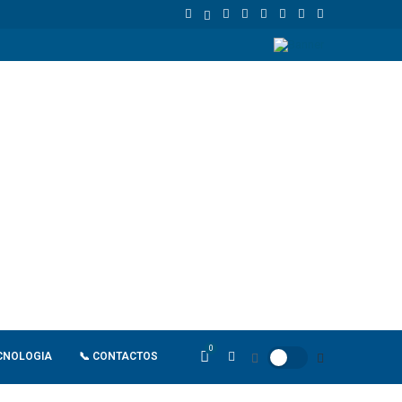
União Europeia atinge 18,8 biliões de euros em 2025 e Alemanha reforç
0
CNOLOGIA
📞 CONTACTOS