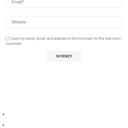
Save my name, email, and website in this browser for the next time I
comment.
Diário Independente (DI)
é um Jornal digital generalista ao
serviço de Angola, com uma linha editorial própria e
Independente do poder político e económico. Com esta
empresa para estar em contactos:
Whatsapp:
+244 927 209 599;
Comercial:
COMERCIAL@DIARIOINDEPENDENTE.INFO