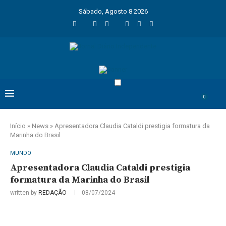
Sábado, Agosto 8 2026
0
Início
»
News
»
Apresentadora Claudia Cataldi prestigia formatura da
Marinha do Brasil
MUNDO
Apresentadora Claudia Cataldi prestigia
formatura da Marinha do Brasil
written by
REDAÇÃO
08/07/2024