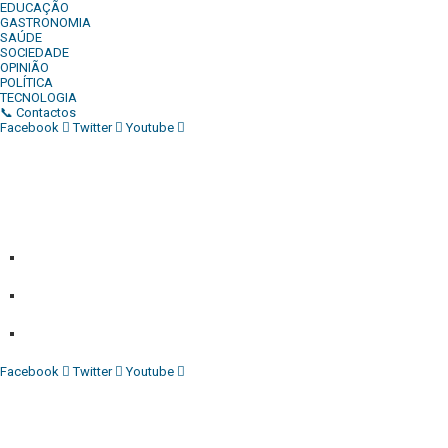
EDUCAÇÃO
GASTRONOMIA
SAÚDE
SOCIEDADE
OPINIÃO
POLÍTICA
TECNOLOGIA
📞 Contactos
Facebook
Twitter
Youtube
Diário Independente (DI)
é um Jornal digital generalista ao
serviço de Angola, com uma linha editorial própria e
Independente do poder político e económico. Com esta
empresa para estar em contactos:
Whatsapp:
+244 927 209 599;
Comercial:
COMERCIAL@DIARIOINDEPENDENTE.INFO
Denuncia:
REDACAO@DIARIOINDEPENDENTE.INFO
Facebook
Twitter
Youtube
Diário Independente (DI)
é um Jornal digital generalista ao
serviço de Angola, com uma linha editorial própria e
Independente do poder político e económico. Com esta