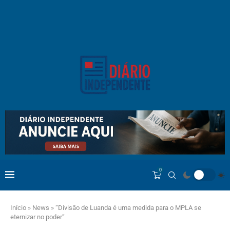
0
Início
»
News
»
“Divisão de Luanda é uma medida para o MPLA se
eternizar no poder”