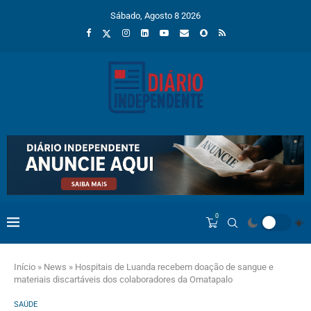
Sábado, Agosto 8 2026
0
Início
»
News
»
Hospitais de Luanda recebem doação de sangue e
materiais discartáveis dos colaboradores da Omatapalo
SAÚDE