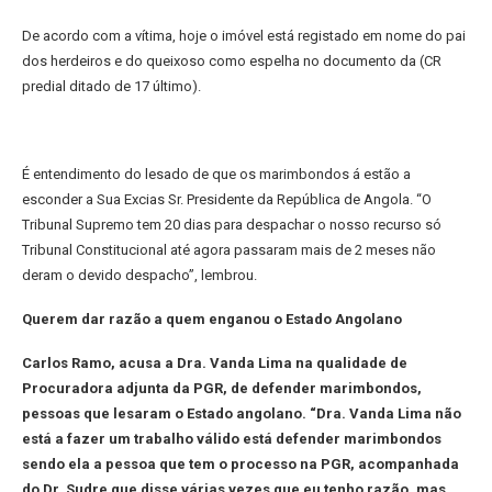
De acordo com a vítima, hoje o imóvel está registado em nome do pai
dos herdeiros e do queixoso como espelha no documento da (CR
predial ditado de 17 último).
É entendimento do lesado de que os marimbondos á estão a
esconder a Sua Excias Sr. Presidente da República de Angola. “O
Tribunal Supremo tem 20 dias para despachar o nosso recurso só
Tribunal Constitucional até agora passaram mais de 2 meses não
deram o devido despacho”, lembrou.
Querem dar razão a quem enganou o Estado Angolano
Carlos Ramo, acusa a Dra. Vanda Lima na qualidade de
Procuradora adjunta da PGR, de defender marimbondos,
pessoas que lesaram o Estado angolano. “Dra. Vanda Lima não
está a fazer um trabalho válido está defender marimbondos
sendo ela a pessoa que tem o processo na PGR, acompanhada
do Dr. Sudre que disse várias vezes que eu tenho razão, mas