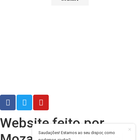
Diário Independente (DI)
é um Jornal digital generalista ao
serviço de Angola, com uma linha editorial própria e
Independente do poder político e económico. Com esta
empresa para estar em contactos:
Whatsapp:
+244 927 209 599;
COMERCIAL@DIARIOINDEPENDENTE.INFO
REDACAO@DIARIOINDEPENDENTE.INFO
Website feito por
Saudações! Estamos ao seu dispor, como
Mozamor Comercial,
podemos ajudar?