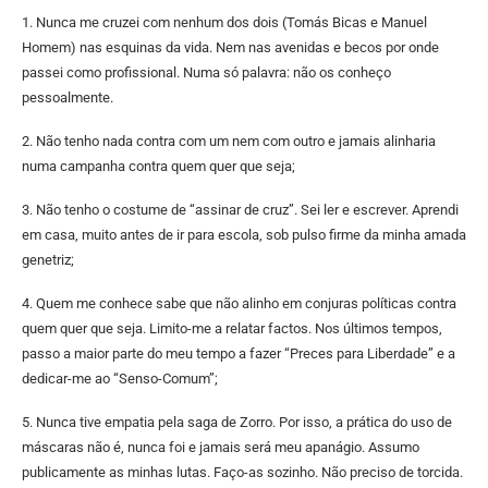
1. Nunca me cruzei com nenhum dos dois (Tomás Bicas e Manuel
Homem) nas esquinas da vida. Nem nas avenidas e becos por onde
passei como profissional. Numa só palavra: não os conheço
pessoalmente.
2. ⁠Não tenho nada contra com um nem com outro e jamais alinharia
numa campanha contra quem quer que seja;
3. ⁠Não tenho o costume de “assinar de cruz”. Sei ler e escrever. Aprendi
em casa, muito antes de ir para escola, sob pulso firme da minha amada
genetriz;
4. ⁠Quem me conhece sabe que não alinho em conjuras políticas contra
quem quer que seja. Limito-me a relatar factos. Nos últimos tempos,
passo a maior parte do meu tempo a fazer “Preces para Liberdade” e a
dedicar-me ao “Senso-Comum”;
5. ⁠Nunca tive empatia pela saga de Zorro. Por isso, a prática do uso de
máscaras não é, nunca foi e jamais será meu apanágio. Assumo
publicamente as minhas lutas. Faço-as sozinho. Não preciso de torcida.