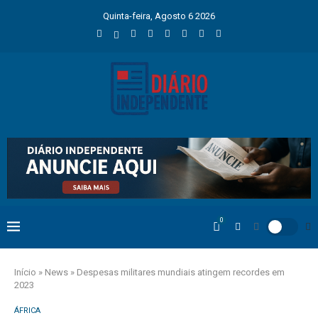
Quinta-feira, Agosto 6 2026
0
Início
»
News
»
Despesas militares mundiais atingem recordes em
2023
ÁFRICA