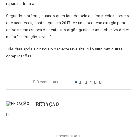
reparar a fratura.
Segundo o próprio
,
quando questionado pela equipa médica sobre o
que aconteceu, contou que em 2017 fez uma pequena cirurgia para
colocar uma escova de dentes no órgão genital com o objetivo de ter
maior “satisfação sexual”.
Três dias após a cirurgia o paciente teve alta. Não surgiram outras
complicações.
0 comentários
0
REDAÇÃO
previous post