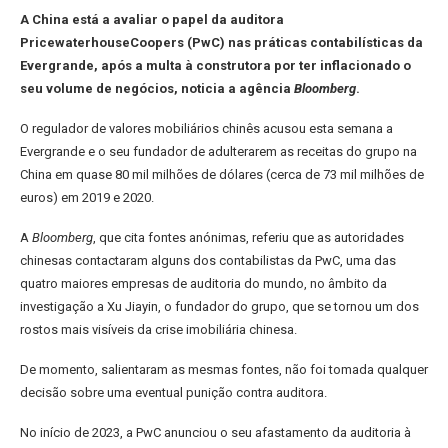
A China está a avaliar o papel da auditora
PricewaterhouseCoopers (PwC) nas práticas contabilísticas da
Evergrande, após a multa à construtora por ter inflacionado o
seu volume de negócios, noticia a agência
Bloomberg
.
O regulador de valores mobiliários chinês acusou esta semana a
Evergrande e o seu fundador de adulterarem as receitas do grupo na
China em quase 80 mil milhões de dólares (cerca de 73 mil milhões de
euros) em 2019 e 2020.
A
Bloomberg
, que cita fontes anónimas, referiu que as autoridades
chinesas contactaram alguns dos contabilistas da PwC, uma das
quatro maiores empresas de auditoria do mundo, no âmbito da
investigação a Xu Jiayin, o fundador do grupo, que se tornou um dos
rostos mais visíveis da crise imobiliária chinesa.
De momento, salientaram as mesmas fontes, não foi tomada qualquer
decisão sobre uma eventual punição contra auditora.
No início de 2023, a PwC anunciou o seu afastamento da auditoria à