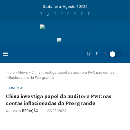
Sexta-feira, Agosto 7 2026
0
Início
»
News
»
China investiga papel da auditora PwC nas contas
inflacionadas da Evergrande
ECONOMIA
China investiga papel da auditora PwC nas
contas inflacionadas da Evergrande
written by
REDAÇÃO
22/03/2024