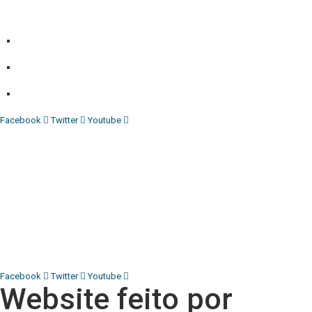
Independente do poder político e económico. Com esta
empresa para estar em contactos:
Whatsapp:
+244 927 209 599;
Comercial:
COMERCIAL@DIARIOINDEPENDENTE.INFO
Denuncia:
REDACAO@DIARIOINDEPENDENTE.INFO
Facebook
Twitter
Youtube
Diário Independente (DI)
é um Jornal digital generalista ao
serviço de Angola, com uma linha editorial própria e
Independente do poder político e económico. Com esta
empresa para estar em contactos:
Whatsapp:
+244 927 209 599;
COMERCIAL@DIARIOINDEPENDENTE.INFO
REDACAO@DIARIOINDEPENDENTE.INFO
Facebook
Twitter
Youtube
Website feito por