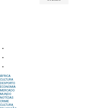
Diário Independente (DI)
é um Jornal digital generalista ao
serviço de Angola, com uma linha editorial própria e
Independente do poder político e económico. Com esta
empresa para estar em contactos:
Whatsapp:
+244 927 209 599;
Comercial:
COMERCIAL@DIARIOINDEPENDENTE.INFO
Denuncia:
REDACAO@DIARIOINDEPENDENTE.INFO
ÁFRICA
CULTURA
DESPORTO
ECONOMIA
MERCADO
MUNDO
NOTÍCIAS
CRIME
CULTURA