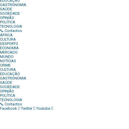
EDUCAÇÃO
GASTRONOMIA
SAÚDE
SOCIEDADE
OPINIÃO
POLÍTICA
TECNOLOGIA
📞 Contactos
ÁFRICA
CULTURA
DESPORTO
ECONOMIA
MERCADO
MUNDO
NOTÍCIAS
CRIME
CULTURA
EDUCAÇÃO
GASTRONOMIA
SAÚDE
SOCIEDADE
OPINIÃO
POLÍTICA
TECNOLOGIA
📞 Contactos
Facebook
Twitter
Youtube
Diário Independente (DI)
é um Jornal digital generalista ao
serviço de Angola, com uma linha editorial própria e