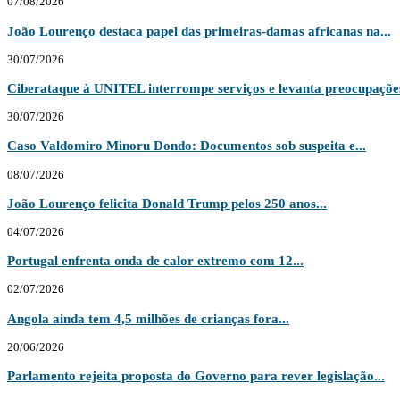
07/08/2026
João Lourenço destaca papel das primeiras-damas africanas na...
30/07/2026
Ciberataque à UNITEL interrompe serviços e levanta preocupações
30/07/2026
Caso Valdomiro Minoru Dondo: Documentos sob suspeita e...
08/07/2026
João Lourenço felicita Donald Trump pelos 250 anos...
04/07/2026
Portugal enfrenta onda de calor extremo com 12...
02/07/2026
Angola ainda tem 4,5 milhões de crianças fora...
20/06/2026
Parlamento rejeita proposta do Governo para rever legislação...