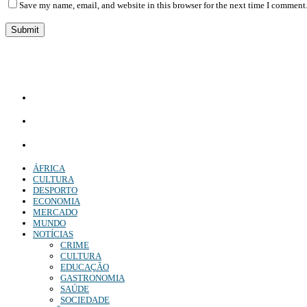
Save my name, email, and website in this browser for the next time I comment
Diário Independente (DI)
é um Jornal digital generalista ao serviço de Angola, com uma linha editorial própr
Whatsapp:
+244 927 209 599;
Comercial:
COMERCIAL@DIARIOINDEPENDENTE.INFO
Denuncia:
REDACAO@DIARIOINDEPENDENTE.INFO
ÁFRICA
CULTURA
DESPORTO
ECONOMIA
MERCADO
MUNDO
NOTÍCIAS
CRIME
CULTURA
EDUCAÇÃO
GASTRONOMIA
SAÚDE
SOCIEDADE