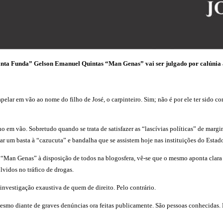
anta Funda” Gelson Emanuel Quintas “Man Genas” vai ser julgado por calúnia 
pelar em vão ao nome do filho de José, o carpinteiro. Sim; não é por ele ter sido c
m vão. Sobretudo quando se trata de satisfazer as “lascívias políticas” de margina
r um basta à “cazucuta” e bandalha que se assistem hoje nas instituições do Estad
Man Genas” à disposição de todos na blogosfera, vê-se que o mesmo aponta clara 
vidos no tráfico de drogas.
nvestigação exaustiva de quem de direito. Pelo contrário.
mo diante de graves denúncias ora feitas publicamente. São pessoas conhecidas. E 