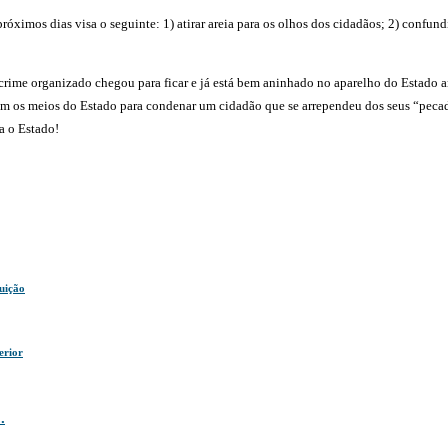
imos dias visa o seguinte: 1) atirar areia para os olhos dos cidadãos; 2) confund
crime organizado chegou para ficar e já está bem aninhado no aparelho do Estado
om os meios do Estado para condenar um cidadão que se arrependeu dos seus “pec
a o Estado!
tuição
erior
.