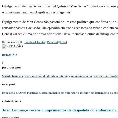
O julgamento de que Gelson Emanuel Quintas “Man Genas” poderá ser alvo nos próx
o crime organizado em Angola e os seus agentes.
O julgamento de Man Genas não passará de um caso político que confirma que o 
acusador passou a acusado. Um episódio em que os censores do visado contam c
Genas) vai ser vítima do “novo brinquedo” da autocracia: o crime de ultraje contr
0 comentários
0
Facebook
Twitter
Pinterest
Email
REDAÇÃO
previous post
Senado francês aprova inclusão do direito à interrupção voluntária da gravidez na Consti
next post
Exposição de Artes Plásticas desafia mulheres em valorizar o interior em detrimento do ext
related posts
João Lourenço recebe cumprimentos de despedida do embaixador..