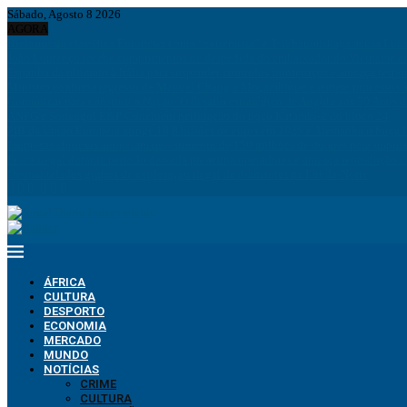
Sábado, Agosto 8 2026
AGORA
Bielorrússia classifica Euronews como “extremista” e Tsikhanouskaya acusa Luk
João Lourenço recebe cumprimentos de despedida do embaixador do Vietname 
Espanha dá ultimato à Itália para suspender controlos fronteiriços e ameaça resp
Ministro confirma regresso de Manuel Chang a Moçambique e remete processos à
Comunicar para construir a Nação: O desafio estratégico de Angola aos 50 Anos 
ANPG e Sonangol E&P Concluem perfuração do poço Katambi-2 do bloco 24
PIB da União Europeia atinge 18,8 biliões de euros em 2025 e Alemanha reforça 
Empresas chinesas anunciam investimento de 150 milhões de dólares para impuls
Pesca ilegal durante período de veda preocupa operadores e ameaça reprodução 
Desmantelados grupos de exploração ilegal de diamantes na Lunda-Norte
ÁFRICA
CULTURA
DESPORTO
ECONOMIA
MERCADO
MUNDO
NOTÍCIAS
CRIME
CULTURA