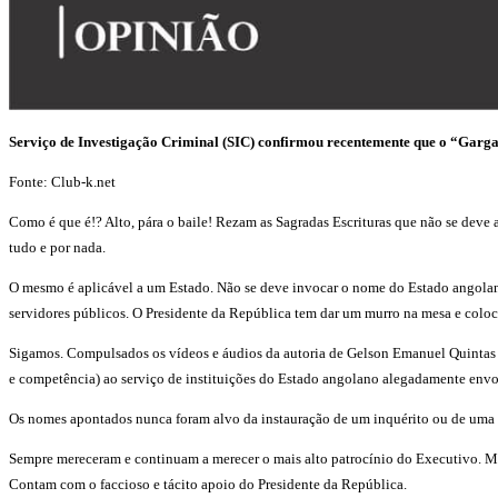
Serviço de Investigação Criminal (SIC) confirmou recentemente que o “Garg
Fonte: Club-k.net
Como é que é!? Alto, pára o baile! Rezam as Sagradas Escrituras que não se deve a
tudo e por nada.
O mesmo é aplicável a um Estado. Não se deve invocar o nome do Estado angolano e
servidores públicos. O Presidente da República tem dar um murro na mesa e coloca
Sigamos. Compulsados os vídeos e áudios da autoria de Gelson Emanuel Quintas “
e competência) ao serviço de instituições do Estado angolano alegadamente envol
Os nomes apontados nunca foram alvo da instauração de um inquérito ou de uma i
Sempre mereceram e continuam a merecer o mais alto patrocínio do Executivo. Mes
Contam com o faccioso e tácito apoio do Presidente da República.