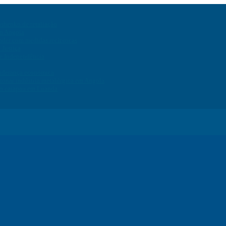
ashenko de retaliação
em Angola
onder com medidas recíprocas
 Justiça
de Independência
liderança económica
ionar indústria metalúrgica em Angola
do carapau em Luanda