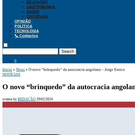
EDUCAÇÃO
GASTRONOMIA
SAÚDE
SOCIEDADE
OPINIÃO
POLÍTICA
TECNOLOGIA
📞 Contactos
Search
0
Início
»
News
»
O novo “brinquedo” da autocracia angolana – Jorge Eurico
NOTÍCIAS
O novo “brinquedo” da autocracia angolan
written by
REDAÇÃO
29/02/2024